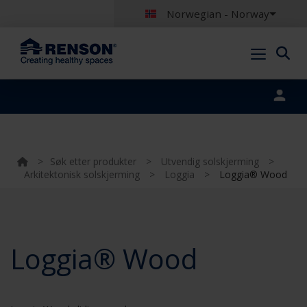
Norwegian - Norway
Portal login
>
Søk etter produkter
>
Utvendig solskjerming
>
Arkitektonisk solskjerming
>
Loggia
>
Loggia® Wood
Loggia® Wood