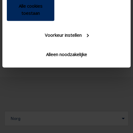
Apartment , Hospital ,
Building type
Alle cookies
Office , Residential , School
toestaan
, Veranda
New construction/Large
Concept type
renovation project , Project
Voorkeur instellen
, Small renovation project
Corner window , Standard
Window type
window - vertical
Alleen noodzakelijke
Norg