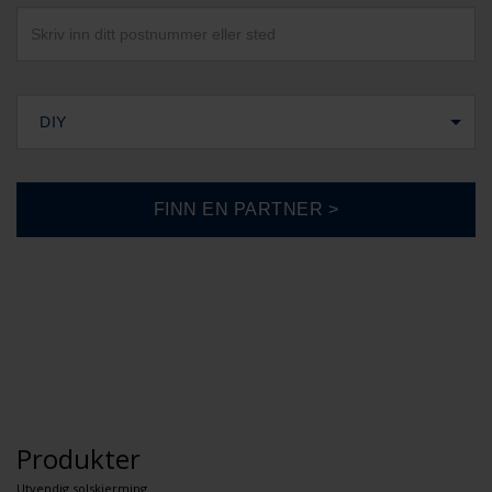
DIY
Produkter
Utvendig solskjerming