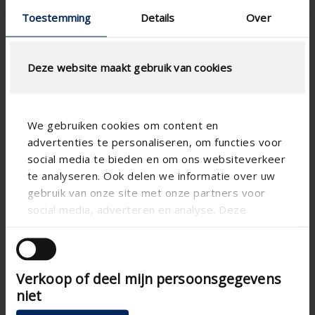
Toestemming
Details
Over
Deze website maakt gebruik van cookies
We gebruiken cookies om content en
advertenties te personaliseren, om functies voor
social media te bieden en om ons websiteverkeer
Technical specifications
te analyseren. Ook delen we informatie over uw
gebruik van onze site met onze partners voor
social media, adverteren en analyse. Deze
Vertical
Alignment
partners kunnen deze gegevens combineren met
andere informatie die u aan ze heeft verstrekt of
WRC
Substance
die ze hebben verzameld op basis van uw gebruik
Paro
Blade shape
Verkoop of deel mijn persoonsgegevens
van hun services.
Button control , Electric ,
Control
niet
Manual