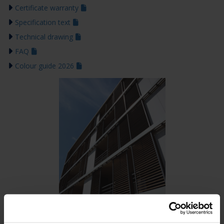
Certificate warranty
Specification text
Technical drawing
FAQ
Colour guide 2026