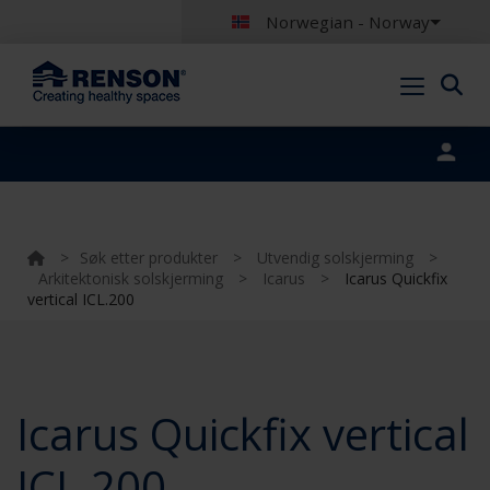
Norwegian - Norway
Portal login
>
Søk etter produkter
>
Utvendig solskjerming
>
Arkitektonisk solskjerming
>
Icarus
>
Icarus Quickfix
vertical ICL.200
Icarus Quickfix vertical
ICL.200