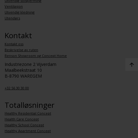
Utvendig solskjerming
Ventilasjon
Utvendig kledning
Utendørs
Kontakt
Kontakt oss
Beskrivelse av ruten
Renson Showroom og Concept Home
Industriezone 2 Vijverdam
Maalbeekstraat 10
B-8790 WAREGEM
+32 56 30 30 00
Totalløsninger
Healthy Residential Concept
Health Care Concept
Healthy School Concept
Healthy Apartment Concept