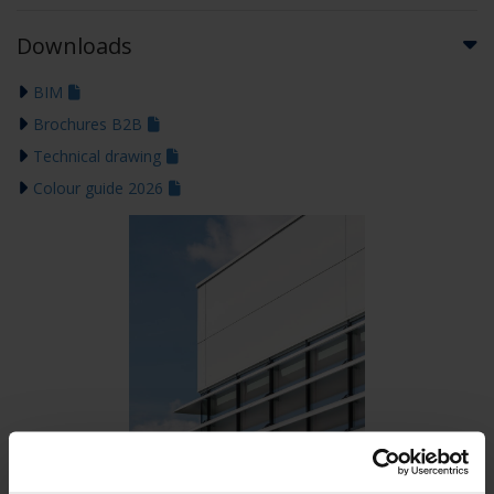
Downloads
BIM
Brochures B2B
Technical drawing
Colour guide 2026