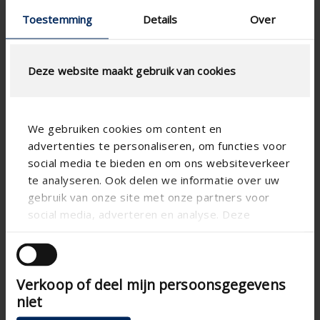
Toestemming
Details
Over
Deze website maakt gebruik van cookies
We gebruiken cookies om content en
advertenties te personaliseren, om functies voor
social media te bieden en om ons websiteverkeer
te analyseren. Ook delen we informatie over uw
gebruik van onze site met onze partners voor
Technical specifications
social media, adverteren en analyse. Deze
partners kunnen deze gegevens combineren met
andere informatie die u aan ze heeft verstrekt of
Vertical
Alignment
die ze hebben verzameld op basis van uw gebruik
Aluminum
Substance
Verkoop of deel mijn persoonsgegevens
van hun services.
Plaero
niet
Blade shape