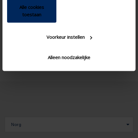
Apartment , Hospital ,
Building type
Alle cookies
Office , School , Veranda
toestaan
New construction/Large
Concept type
renovation project , Project
, Small renovation project
Icl200v1
Voorkeur instellen
SS blade type Variant
Corner window , Standard
Window type
window - vertical
Alleen noodzakelijke
Norg