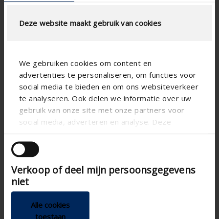
Deze website maakt gebruik van cookies
We gebruiken cookies om content en
advertenties te personaliseren, om functies voor
social media te bieden en om ons websiteverkeer
Technical specifications
te analyseren. Ook delen we informatie over uw
gebruik van onze site met onze partners voor
social media, adverteren en analyse. Deze
Horizontal
Alignment
partners kunnen deze gegevens combineren met
Aluminum
Substance
andere informatie die u aan ze heeft verstrekt of
Plaero
Blade shape
die ze hebben verzameld op basis van uw gebruik
Verkoop of deel mijn persoonsgegevens
van hun services.
Apartment , Hospital ,
Building type
niet
Office , School , Veranda
New construction/Large
Concept type
renovation project , Project
Alle cookies
, Small renovation project
toestaan