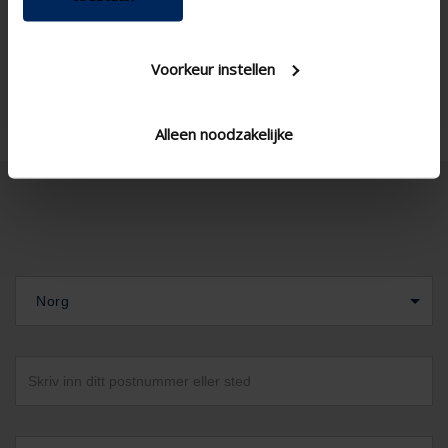
Icl300h1
SS blade type Variant
Corner window , Standard
Window type
window - vertical
Voorkeur instellen
Alleen noodzakelijke
Norg