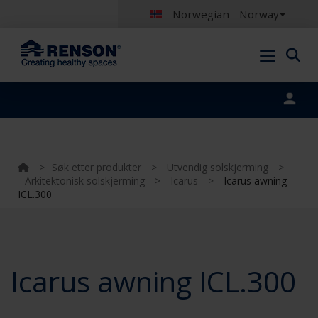
Norwegian - Norway
Portal login
>
Søk etter produkter
>
Utvendig solskjerming
>
Arkitektonisk solskjerming
>
Icarus
>
Icarus awning
ICL.300
Icarus awning ICL.300