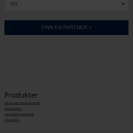
DIY
Produkter
Utvendig solskjerming
Ventilasjon
Utvendig kledning
Utendørs