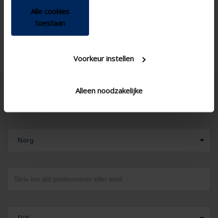
Ica300h2
SS blade type Variant
Alle cookies
Corner window , Standard
Window type
toestaan
window - vertical
Voorkeur instellen
Alleen noodzakelijke
Norg