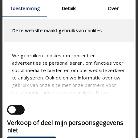
Toestemming
Details
Over
Deze website maakt gebruik van cookies
Technical specifications
We gebruiken cookies om content en
advertenties te personaliseren, om functies voor
social media te bieden en om ons websiteverkeer
Horizontal
Alignment
te analyseren. Ook delen we informatie over uw
Aluminum
Substance
gebruik van onze site met onze partners voor
social media, adverteren en analyse. Deze
Aero
Blade shape
partners kunnen deze gegevens combineren met
Apartment , Hospital ,
Building type
andere informatie die u aan ze heeft verstrekt of
Office , School , Veranda
die ze hebben verzameld op basis van uw gebruik
New construction/Large
Concept type
Verkoop of deel mijn persoonsgegevens
van hun services.
renovation project , Project
niet
, Small renovation project