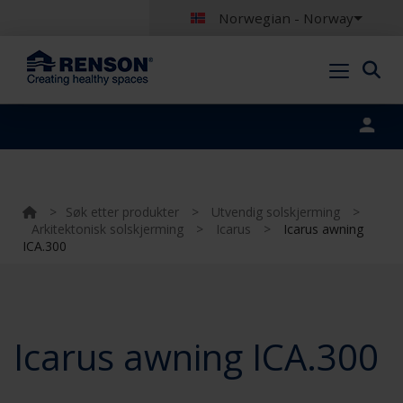
Norwegian - Norway
Portal login
>
Søk etter produkter
>
Utvendig solskjerming
>
Arkitektonisk solskjerming
>
Icarus
>
Icarus awning
ICA.300
Icarus awning ICA.300