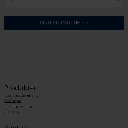
DIY
Produkter
Utvendig solskjerming
Ventilasjon
Utvendig kledning
Utendørs
Kontakt