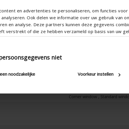
ontent en advertenties te personaliseren, om functies voor 
analyseren. Ook delen we informatie over uw gebruik van o
teren en analyse. Deze partners kunnen deze gegevens comb
eft verstrekt of die ze hebben verzameld op basis van uw geb
Horizontal
Aluminum
 persoonsgegevens niet
Aero
Apartment , Hospital , Office , 
leen noodzakelijke
Voorkeur instellen
New construction/Large renovati
Ica150h2
Corner window , Standard window