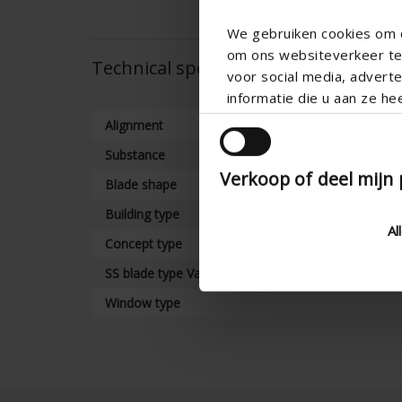
We gebruiken cookies om c
om ons websiteverkeer te 
Technical specifications
voor social media, adver
informatie die u aan ze he
Alignment
Substance
Verkoop of deel mijn
Blade shape
Building type
Al
Concept type
SS blade type Variant
Window type