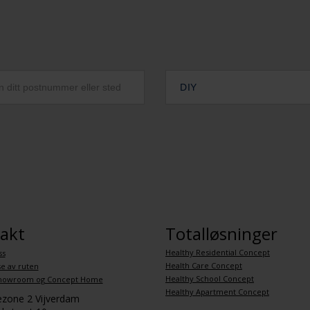
DIY
akt
Totalløsninger
Healthy Residential Concept
ss
Health Care Concept
se av ruten
Healthy School Concept
howroom og Concept Home
Healthy Apartment Concept
iezone 2 Vijverdam