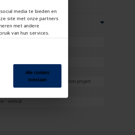
social media te bieden en
nze site met onze partners
ineren met andere
ruik van hun services.
School , Veranda
Alle cookies
toestaan
on project , Project , Small renovation project
 - vertical