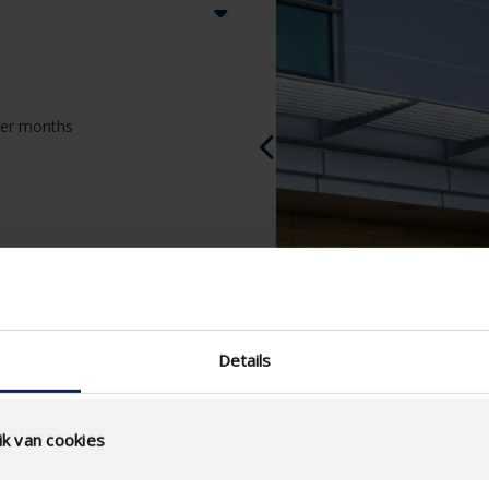
nter months
Details
k van cookies