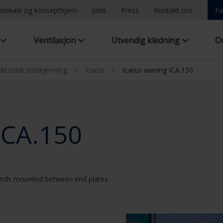
ngslokale og konsepthjem
Jobb
Press
Kontakt oss
Fa
g
Ventilasjon
Utvendig kledning
O
ektonisk solskjerming
>
Icarus
>
Icarus awning ICA.150
ICA.150
linds mounted between end plates.