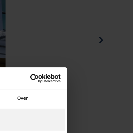
Spansk - Spania
Dansk - Danmark
Norwegian - Norway
Svensk - Sverige
English - Ireland
English - Canada
Middle East
Russian - Russia
Chinese - China
Over