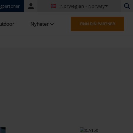
Norwegian - Norway
Portal
gpersoner
login
Nederlandsk - Belgia
utdoor
Nyheter
FINN DIN PARTNER
Fransk - Belgia
Nederlandsk - Nederland
Tysk - Tyskland
French - France
Worldwide
Engelsk - Storbritannia
English - USA
Fransk - Luxembourg
Tysk - Østerrike
Tysk - Sveits
French - Switzerland
Tsjekkia - Tsjekkia
Ungarsk - Ungarn
Italiensk - Italia
Polsk - Polen