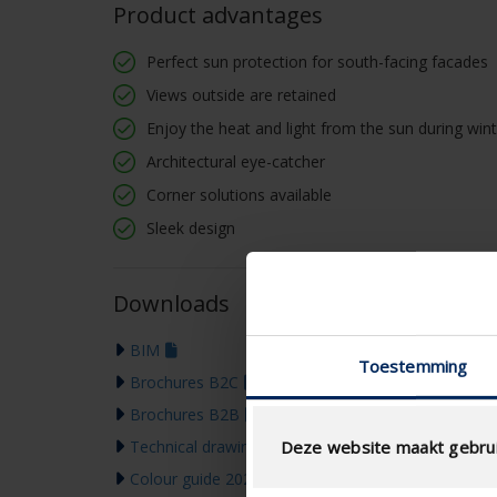
Product advantages
Perfect sun protection for south-facing facades
Views outside are retained
Enjoy the heat and light from the sun during wi
Architectural eye-catcher
Corner solutions available
Sleek design
Downloads
BIM
Toestemming
Brochures B2C
Brochures B2B
Technical drawing
Deze website maakt gebrui
Colour guide 2026