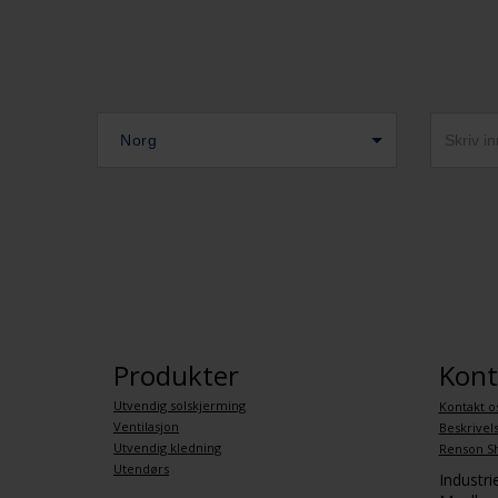
Norg
Produkter
Kont
Utvendig solskjerming
Kontakt o
Ventilasjon
Beskrivel
Utvendig kledning
Renson S
Utendørs
Industr