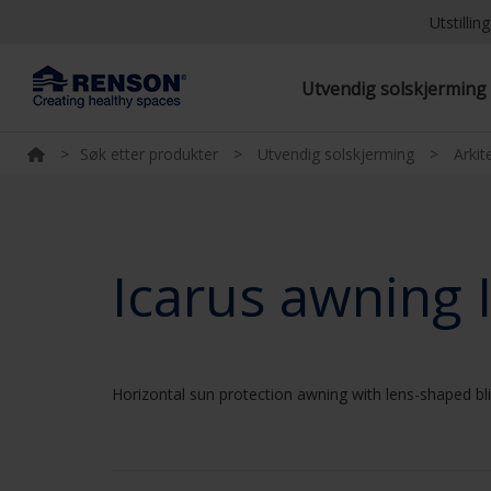
Utstilli
Utvendig solskjermin
>
Søk etter produkter
>
Utvendig solskjerming
>
Arkit
Icarus awning 
Horizontal sun protection awning with lens-shaped b