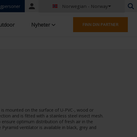
Norwegian - Norway
Portal
gpersoner
login
Nederlandsk - Belgia
utdoor
Nyheter
FINN DIN PARTNER
Fransk - Belgia
Nederlandsk - Nederland
Tysk - Tyskland
French - France
Worldwide
Engelsk - Storbritannia
English - USA
Fransk - Luxembourg
Tysk - Østerrike
Tysk - Sveits
French - Switzerland
fan is mounted on the surface of U-PVC-, wood or
Tsjekkia - Tsjekkia
on and is fitted with a stainless steel insect mesh.
Ungarsk - Ungarn
o ensure optimum distribution of fresh air in the
Italiensk - Italia
yramid ventilator is available in black, grey and
Polsk - Polen