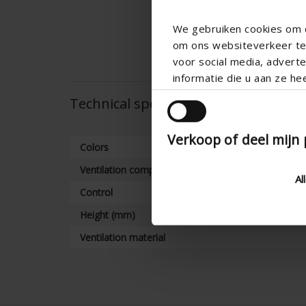
We gebruiken cookies om c
om ons websiteverkeer te 
voor social media, adver
informatie die u aan ze he
Technical specifications
Verkoop of deel mijn
Colors
Ventilation components
Al
Control
Height (mm)
Ventilation material