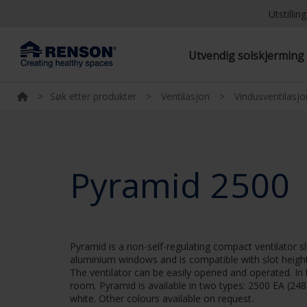
Utstilli
Utvendig solskjermin
>
Søk etter produkter
>
Ventilasjon
>
Vindusventilasjo
Pyramid 2500
Pyramid is a non-self-regulating compact ventilator sl
aluminium windows and is compatible with slot heights
The ventilator can be easily opened and operated. In t
room. Pyramid is available in two types: 2500 EA (248
white. Other colours available on request.