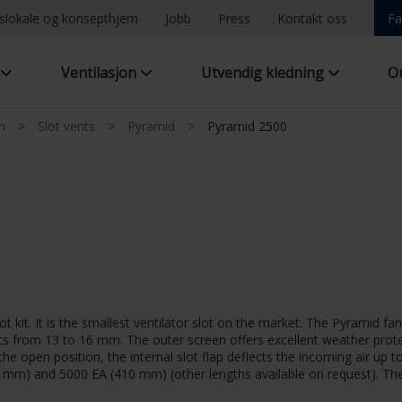
ngslokale og konsepthjem
Jobb
Press
Kontakt oss
Fa
g
Ventilasjon
Utvendig kledning
O
n
>
Slot vents
>
Pyramid
>
Pyramid 2500
ot kit. It is the smallest ventilator slot on the market. The Pyramid 
 from 13 to 16 mm. The outer screen offers excellent weather protecti
he open position, the internal slot flap deflects the incoming air up t
 mm) and 5000 EA (410 mm) (other lengths available on request). The P