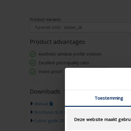
Product Variants
Product advantages
Aesthetic window profile solution
Excellent price/quality ratio
Insect-proof
Downloads
Toestemming
Manual
Brochures B2B
Deze website maakt gebrui
Colour guide 2026