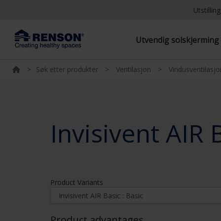
Utstilli
Utvendig solskjermin
>
Søk etter produkter
>
Ventilasjon
>
Vindusventilasjo
Invisivent AIR 
Product Variants
Product advantages