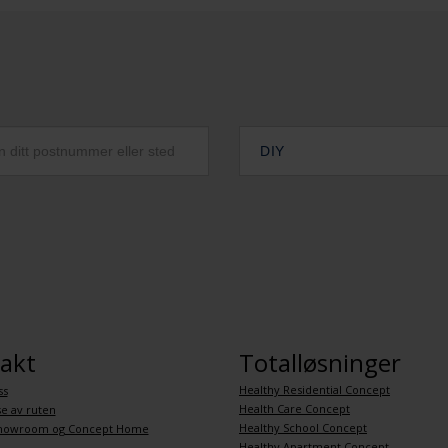
DIY
akt
Totalløsninger
Healthy Residential Concept
ss
Health Care Concept
se av ruten
Healthy School Concept
howroom og Concept Home
Healthy Apartment Concept