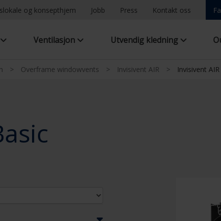
ngslokale og konsepthjem
Jobb
Press
Kontakt oss
Fa
g
Ventilasjon
Utvendig kledning
O
n
>
Overframe windowvents
>
Invisivent AIR
>
Invisivent AIR
Basic