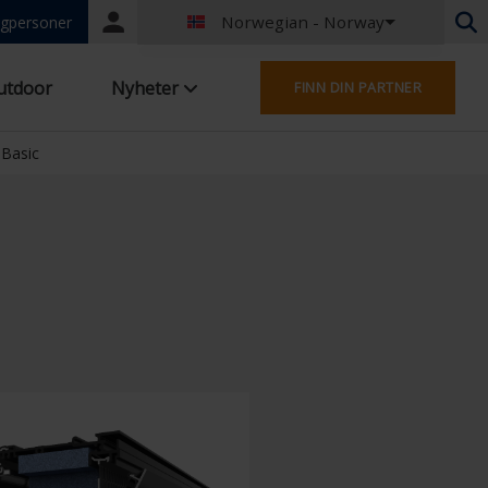
Norwegian - Norway
Portal
gpersoner
login
Nederlandsk - Belgia
utdoor
Nyheter
FINN DIN PARTNER
Fransk - Belgia
Tysk - Tyskland
French - France
 Basic
Worldwide
Engelsk - Storbritannia
English - USA
Fransk - Luxembourg
Tysk - Østerrike
Tysk - Sveits
French - Switzerland
Tsjekkia - Tsjekkia
Ungarsk - Ungarn
Polsk - Polen
Spansk - Spania
Dansk - Danmark