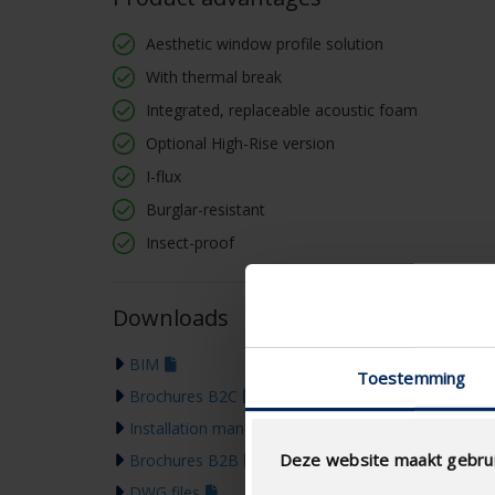
Aesthetic window profile solution
With thermal break
Integrated, replaceable acoustic foam
Optional High-Rise version
I-flux
Burglar-resistant
Insect-proof
Downloads
BIM
Toestemming
Brochures B2C
Installation manual
Deze website maakt gebrui
Brochures B2B
DWG files