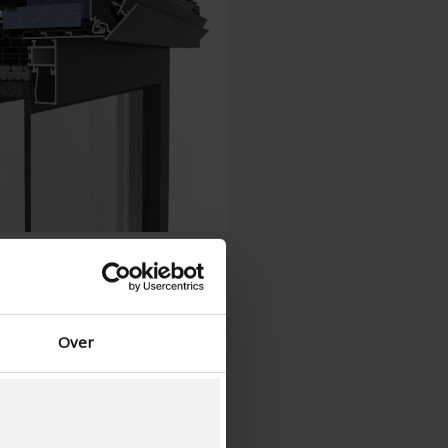
Norwegian - Norway
Svensk - Sverige
English - Ireland
English - Canada
Middle East
Russian - Russia
Chinese - China
Over