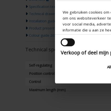
Specification text
We gebruiken cookies om c
Technical drawing
om ons websiteverkeer te 
Installation guide
voor social media, adver
Product presentation
informatie die u aan ze he
Colour guide 2026
Technical specifications
Verkoop of deel mijn
Self-regulating
Al
Position control
Control
Maximum length (mm)