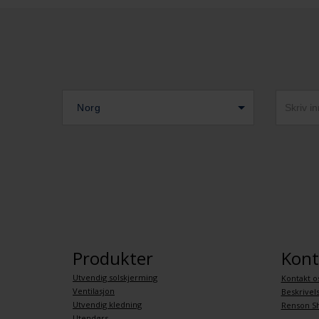
Norg
Produkter
Kont
Utvendig solskjerming
Kontakt o
Ventilasjon
Beskrivel
Utvendig kledning
Renson S
Utendørs