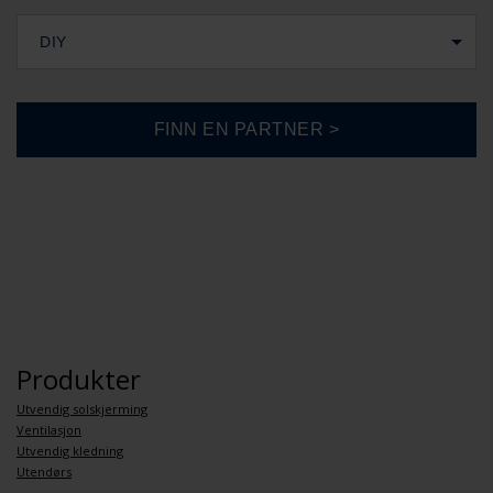
DIY
Produkter
Utvendig solskjerming
Ventilasjon
Utvendig kledning
Utendørs