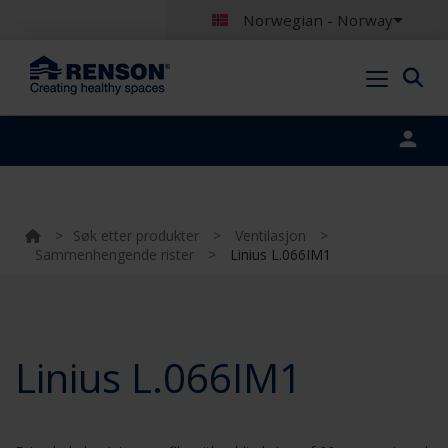
Norwegian - Norway
Portal login
>
Søk etter produkter
>
Ventilasjon
>
Sammenhengende rister
>
Linius L.066IM1
Linius L.066IM1