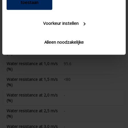
CE coefficient
0.245
toestaan
K-factor (discharge)
-
CD coefficient
-
Voorkeur instellen
Water resistance at 0 m/s
98.2
(%)
Alleen noodzakelijke
Water resistance at 0,5 m/s
96.9
(%)
Water resistance at 1,0 m/s
95.6
(%)
Water resistance at 1,5 m/s
<80
(%)
Water resistance at 2,0 m/s
-
(%)
Water resistance at 2,5 m/s
-
(%)
Water resistance at 3,0 m/s
-