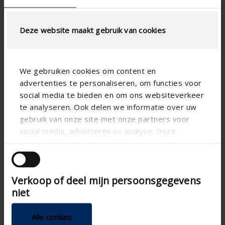
Deze website maakt gebruik van cookies
AIRFLOW CALCULATION
We gebruiken cookies om content en
Technical Specifications
advertenties te personaliseren, om functies voor
social media te bieden en om ons websiteverkeer
Physical Free Passage (%)
32
te analyseren. Ook delen we informatie over uw
gebruik van onze site met onze partners voor
slat step (mm)
66
social media, adverteren en analyse. Deze
technical.standaardgaastype
-
partners kunnen deze gegevens combineren met
andere informatie die u aan ze heeft verstrekt of
technical.ip_klasse
-
die ze hebben verzameld op basis van uw gebruik
technical.lameldiepte_mm
55
Verkoop of deel mijn persoonsgegevens
van hun services.
niet
Total louvre depth (mm)
-
K-factor (entry)
#REF!
Alle cookies