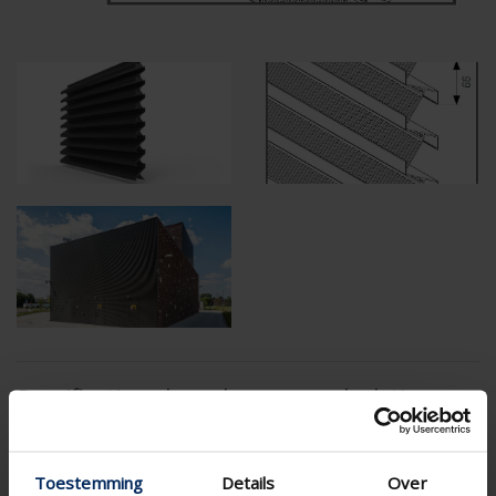
Specifications based on your calculation
RensonSearch.calculation.Gaastype
Toestemming
Details
Over