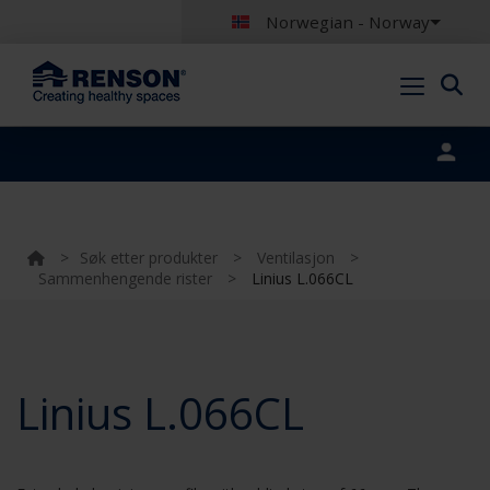
Norwegian - Norway
Portal login
>
Søk etter produkter
>
Ventilasjon
>
Sammenhengende rister
>
Linius L.066CL
Linius L.066CL