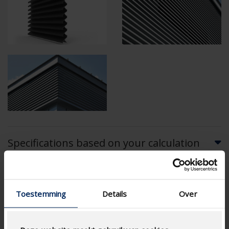
Specifications based on your calculation
RensonSearch.calculation.Gaastype
Toestemming
Details
Over