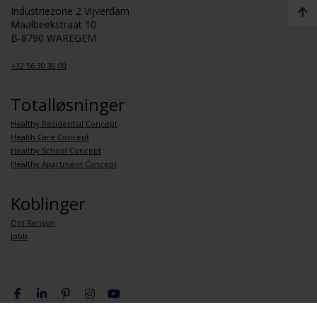
Industriezone 2 Vijverdam
Maalbeekstraat 10
B-8790 WAREGEM
+32 56 30 30 00
Totalløsninger
Healthy Residential Concept
Health Care Concept
Healthy School Concept
Healthy Apartment Concept
Koblinger
Om Renson
Jobb