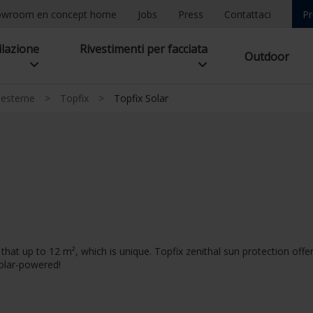
owroom en concept home
Jobs
Press
Contattaci
Pr
ilazione
Rivestimenti per facciata
Outdoor
 esterne
>
Topfix
>
Topfix Solar
at up to 12 m², which is unique. Topfix zenithal sun protection offer
solar-powered!