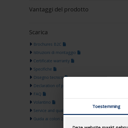
Vantaggi del prodotto
Scarica
Brochures B2C
Istruzioni di montaggio
Certificate warranty
Specifiche
Disegno tecnico
Declaration of performance
FAQ
Volantino
Toestemming
Service and quality tools
Guida ai colori 2026
Deze website maakt gebrui