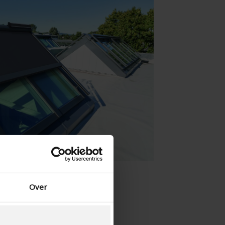
Danese - Danimarca
Norwegian - Norway
Svedese - Svezia
English - Ireland
English - Canada
Middle East
Russian - Russia
Chinese - China
Over