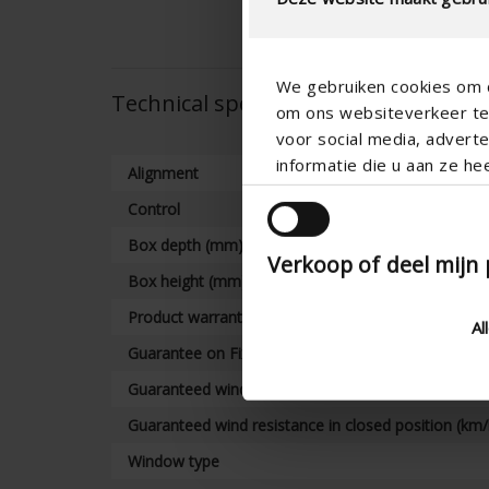
We gebruiken cookies om c
Technical specifications
om ons websiteverkeer te 
voor social media, adver
informatie die u aan ze he
Alignment
Control
Box depth (mm)
Verkoop of deel mijn
Box height (mm)
Product warranty
Al
Guarantee on Fixscreen technology
Guaranteed wind resistance in closed position (km/
Guaranteed wind resistance in closed position (km/
Window type