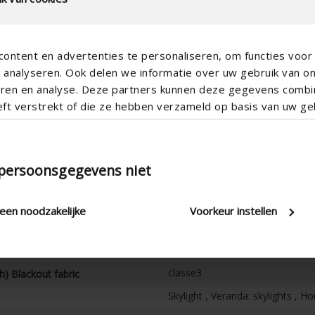
ontent en advertenties te personaliseren, om functies voor 
analyseren. Ook delen we informatie over uw gebruik van o
teren en analyse. Deze partners kunnen deze gegevens comb
eft verstrekt of die ze hebben verzameld op basis van uw geb
Horizontal
Electric
100
 persoonsgegevens niet
105
5
leen noodzakelijke
Voorkeur instellen
7
120
h)
classe3
h) Blackout fabric
Skylight , Veranda: skylights , H