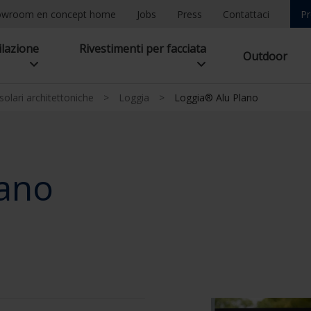
owroom en concept home
Jobs
Press
Contattaci
Pr
ilazione
Rivestimenti per facciata
Outdoor
olari architettoniche
>
Loggia
>
Loggia® Alu Plano
lano