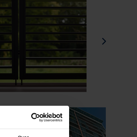
Spagnolo - Spagna
Danese - Danimarca
Norwegian - Norway
Svedese - Svezia
English - Ireland
English - Canada
Middle East
Russian - Russia
Chinese - China