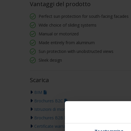
Vantaggi del prodotto
Perfect sun protection for south-facing facades
Wide choice of sliding systems
Manual or motorized
Made entirely from aluminum
Sun protection with unobstructed views
Sleek design
Scarica
BIM
Brochures B2C
Istruzioni di montaggio
Brochures B2B
Certificate warranty