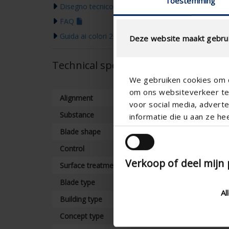
Toestemming
Disegno tecnico
FAQ
Guida ai colori 2026
Deze website maakt gebrui
Technical specifications
We gebruiken cookies om c
om ons websiteverkeer te 
Alignment
voor social media, adver
Substance
informatie die u aan ze he
Blade shape
Control
Verkoop of deel mijn
Surface treatment
Blade type
Al
Building type
Concept type