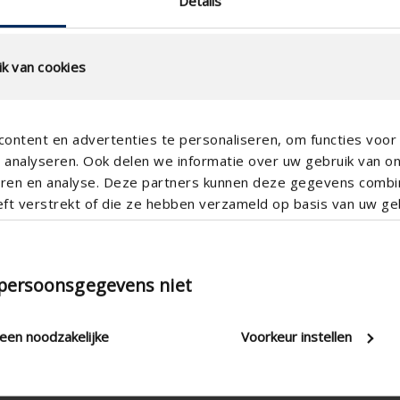
Details
k van cookies
ontent en advertenties te personaliseren, om functies voor 
analyseren. Ook delen we informatie over uw gebruik van o
Vertical
teren en analyse. Deze partners kunnen deze gegevens comb
Aluminum
eft verstrekt of die ze hebben verzameld op basis van uw geb
Straight
Button control , Electric , Manua
 persoonsgegevens niet
Anodized , RAL - polyester powd
Aesthetic blade
leen noodzakelijke
Voorkeur instellen
Apartment , Hospital , Office , R
New construction/Large renovati