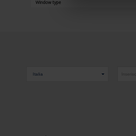
Window type
Italia