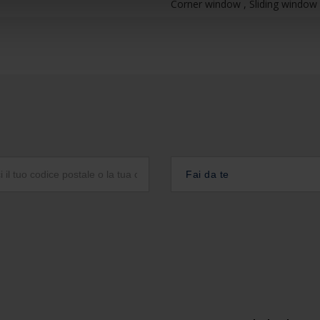
Corner window , Sliding window 
Fai da te