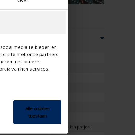
Over
social media te bieden en
nze site met onze partners
ineren met andere
ruik van hun services.
l
er coating
Alle cookies
toestaan
esidential , School , Veranda
on project , Project , Small renovation project