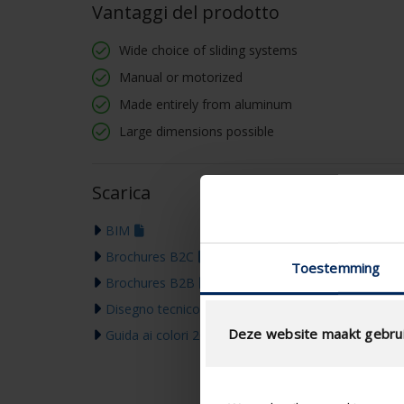
Vantaggi del prodotto
Wide choice of sliding systems
Manual or motorized
Made entirely from aluminum
Large dimensions possible
Scarica
BIM
Brochures B2C
Toestemming
Brochures B2B
Disegno tecnico
Deze website maakt gebrui
Guida ai colori 2026