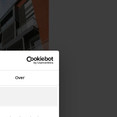
Spagnolo - Spagna
Danese - Danimarca
Norwegian - Norway
Svedese - Svezia
English - Ireland
English - Canada
Middle East
Russian - Russia
Chinese - China
Over