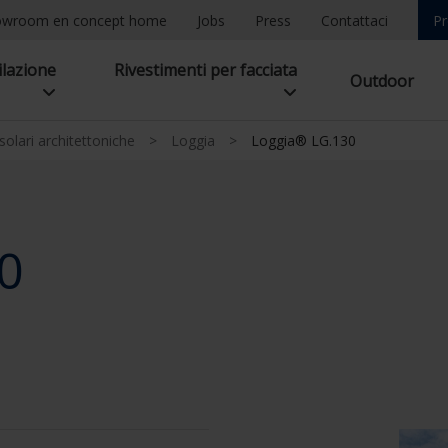
owroom en concept home
Jobs
Press
Contattaci
Pr
ilazione
Rivestimenti per facciata
Outdoor
olari architettoniche
>
Loggia
>
Loggia® LG.130
0