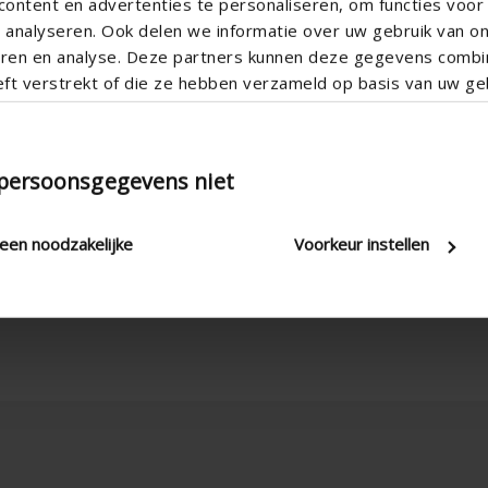
ontent en advertenties te personaliseren, om functies voor 
analyseren. Ook delen we informatie over uw gebruik van o
teren en analyse. Deze partners kunnen deze gegevens comb
eft verstrekt of die ze hebben verzameld op basis van uw geb
Vertical
 persoonsgegevens niet
Aluminum
Apartment , Hospital , Office , 
leen noodzakelijke
Voorkeur instellen
New construction/Large renovati
Corner window , Standard window