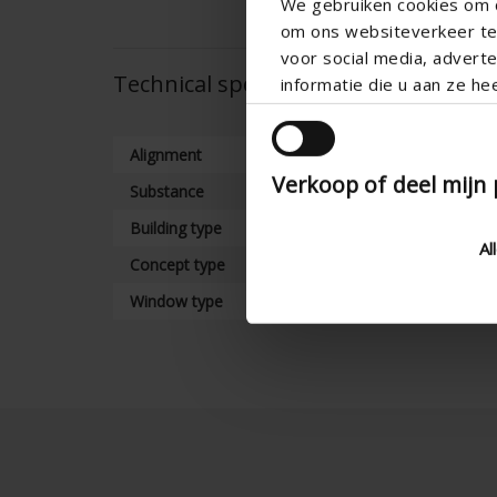
We gebruiken cookies om c
om ons websiteverkeer te 
voor social media, adver
Technical specifications
informatie die u aan ze he
Alignment
Verkoop of deel mijn
Substance
Building type
Al
Concept type
Window type