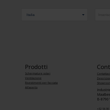
Italia
Prodotti
Cont
Schermature solari
Contattac
Ventilazione
Descrizio
Rivestimenti per facciata
Showroom
All'aperto
Industr
Maalbee
B-8790
+32 56 30 