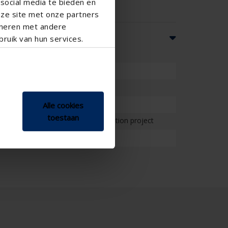
social media te bieden en
nze site met onze partners
ineren met andere
ruik van hun services.
School , Veranda
Alle cookies
toestaan
on project , Project , Small renovation project
 - vertical