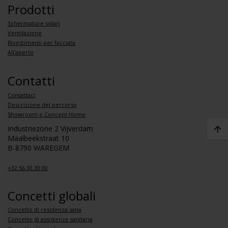
Prodotti
Schermature solari
Ventilazione
Rivestimenti per facciata
All'aperto
Contatti
Contattaci
Descrizione del percorso
Showroom e Concept Home
Industriezone 2 Vijverdam
Maalbeekstraat 10
B-8790 WAREGEM
+32 56 30 30 00
Concetti globali
Concetto di residenza sana
Concetto di assistenza sanitaria