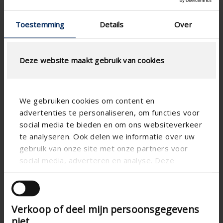
Toestemming
Details
Over
Deze website maakt gebruik van cookies
We gebruiken cookies om content en
advertenties te personaliseren, om functies voor
social media te bieden en om ons websiteverkeer
te analyseren. Ook delen we informatie over uw
Technical specifications
gebruik van onze site met onze partners voor
social media, adverteren en analyse. Deze
partners kunnen deze gegevens combineren met
Vertical
Alignment
andere informatie die u aan ze heeft verstrekt of
die ze hebben verzameld op basis van uw gebruik
Aluminum
Substance
Verkoop of deel mijn persoonsgegevens
van hun services.
Paro
Blade shape
niet