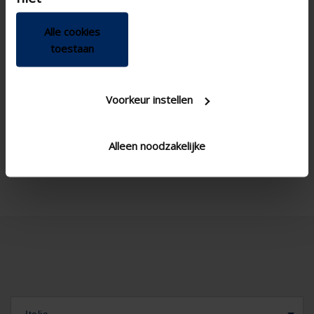
Button control , Electric ,
Control
Manual
Alle cookies
Apartment , Hospital ,
Building type
toestaan
Office , Residential , School
, Veranda
New construction/Large
Concept type
Voorkeur instellen
renovation project , Project
, Small renovation project
Corner window , Standard
Window type
Alleen noodzakelijke
window - vertical