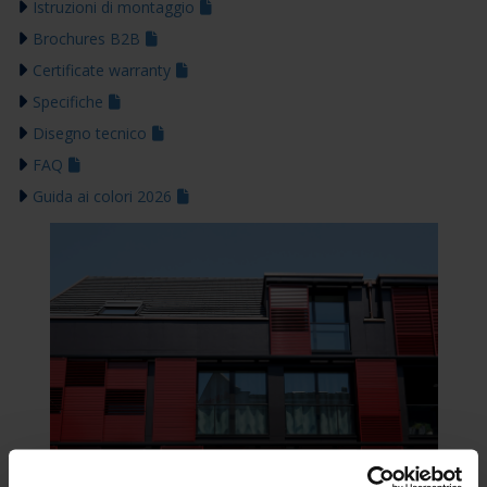
Istruzioni di montaggio
Brochures B2B
Certificate warranty
Specifiche
Disegno tecnico
FAQ
Guida ai colori 2026