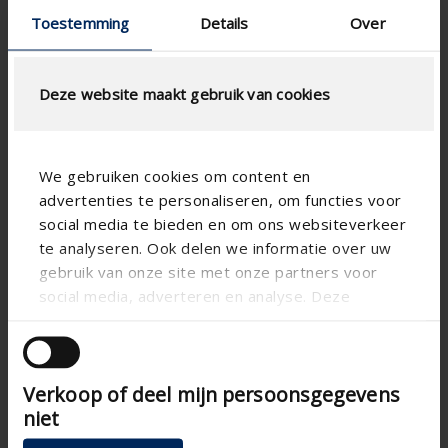
Toestemming
Details
Over
Deze website maakt gebruik van cookies
We gebruiken cookies om content en
advertenties te personaliseren, om functies voor
social media te bieden en om ons websiteverkeer
te analyseren. Ook delen we informatie over uw
gebruik van onze site met onze partners voor
Technical specifications
social media, adverteren en analyse. Deze
partners kunnen deze gegevens combineren met
Horizontal
andere informatie die u aan ze heeft verstrekt of
Alignment
die ze hebben verzameld op basis van uw gebruik
Aluminum
Substance
Verkoop of deel mijn persoonsgegevens
van hun services.
Aero
Blade shape
niet
Apartment , Hospital ,
Building type