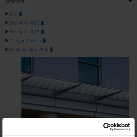
Scarica
BIM
Brochures B2C
Brochures B2B
Disegno tecnico
Guida ai colori 2026