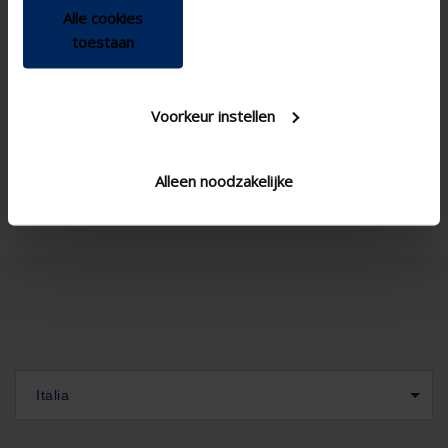
Office , School , Veranda
Alle cookies
toestaan
New construction/Large
Concept type
renovation project , Project
, Small renovation project
Ica200h2
SS blade type Variant
Voorkeur instellen
Corner window , Standard
Window type
window - vertical
Alleen noodzakelijke
Italia