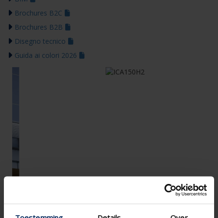
Brochures B2C
Brochures B2B
Disegno tecnico
Guida ai colori 2026
Toestemming
Details
Over