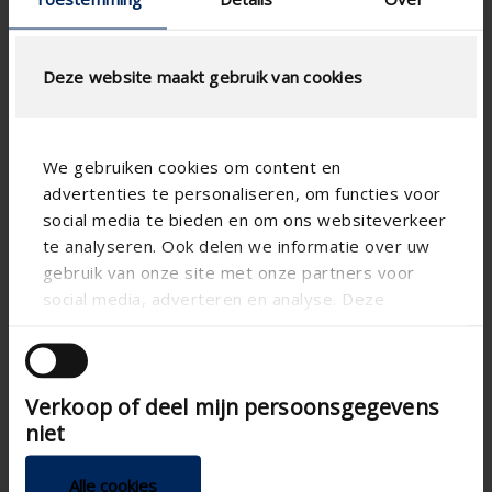
Deze website maakt gebruik van cookies
We gebruiken cookies om content en
advertenties te personaliseren, om functies voor
social media te bieden en om ons websiteverkeer
te analyseren. Ook delen we informatie over uw
Technical specifications
gebruik van onze site met onze partners voor
social media, adverteren en analyse. Deze
Horizontal
partners kunnen deze gegevens combineren met
Alignment
andere informatie die u aan ze heeft verstrekt of
Aluminum
Substance
die ze hebben verzameld op basis van uw gebruik
Aero
Blade shape
Verkoop of deel mijn persoonsgegevens
van hun services.
niet
Apartment , Hospital ,
Building type
Office , School , Veranda
Alle cookies
New construction/Large
Concept type