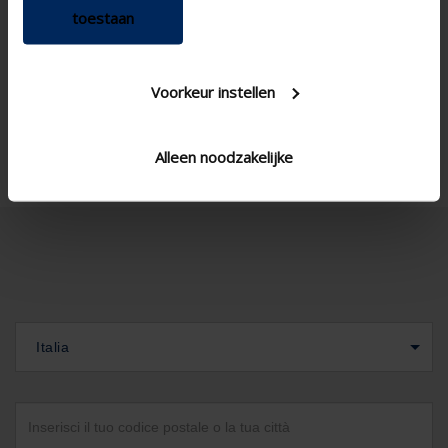
renovation project , Project
toestaan
, Small renovation project
Ica150h2
SS blade type Variant
Voorkeur instellen
Corner window , Standard
Window type
window - vertical
Alleen noodzakelijke
Italia