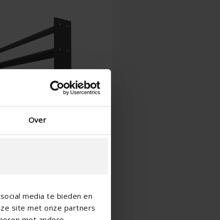
Spagnolo - Spagna
Danese - Danimarca
Norwegian - Norway
Svedese - Svezia
English - Ireland
English - Canada
Middle East
Russian - Russia
Chinese - China
Over
social media te bieden en
nze site met onze partners
ineren met andere