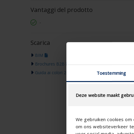
Vantaggi del prodotto
-
Scarica
BIM
Brochures B2B
Guida ai colori 2026
Toestemming
Deze website maakt gebrui
We gebruiken cookies om c
om ons websiteverkeer te 
voor social media, adver