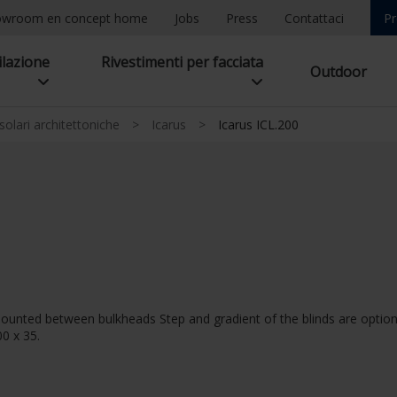
owroom en concept home
Jobs
Press
Contattaci
Pr
ilazione
Rivestimenti per facciata
Outdoor
olari architettoniche
>
Icarus
>
Icarus ICL.200
ounted between bulkheads Step and gradient of the blinds are option
00 x 35.