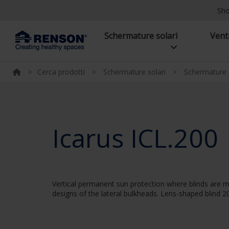
Sh
Schermature solari
Vent
>
Cerca prodotti
>
Schermature solari
>
Schermature s
Icarus ICL.200
Vertical permanent sun protection where blinds are m
designs of the lateral bulkheads. Lens-shaped blind 2