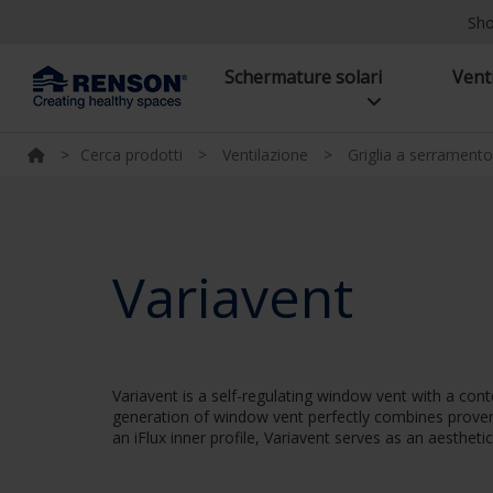
Sh
Schermature solari
Vent
>
Cerca prodotti
>
Ventilazione
>
Griglia a serramento
Variavent
Variavent is a self-regulating window vent with a cont
generation of window vent perfectly combines proven t
an iFlux inner profile, Variavent serves as an aesthetic