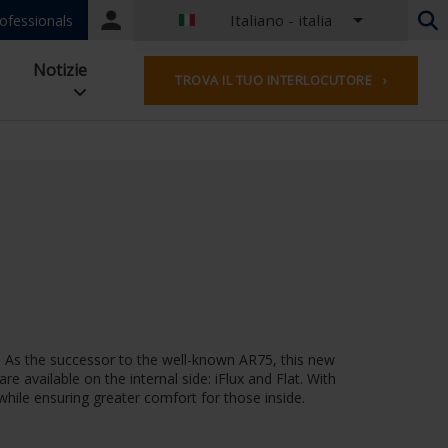
Italiano - italia
Portal
ofessionals
login
Olandese - Belgio
Notizie
TROVA IL TUO INTERLOCUTORE ›
Francese - Belgio
Olandese - Paesi Bassi
Tedesco - Germania
French - France
Worldwide
Inglese - Regno Unito
English - USA
francese - lussemburghese
Tedesco - austria
Tedesco - svizzera
Francese - Svizzera
le. As the successor to the well-known AR75, this new
Ceco - Repubblica Ceca
 available on the internal side: iFlux and Flat. With
Ungherese - Ungheria
l while ensuring greater comfort for those inside.
Italiano - italia
Polacco - Polonia