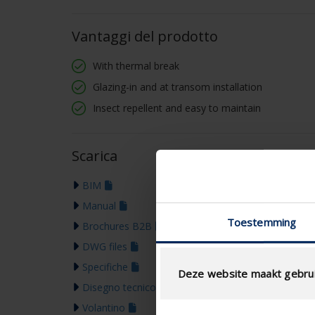
Vantaggi del prodotto
With thermal break
Glazing-in and at transom installation
Insect repellent and easy to maintain
Scarica
BIM
Manual
Toestemming
Brochures B2B
DWG files
Specifiche
Deze website maakt gebrui
Disegno tecnico
Volantino