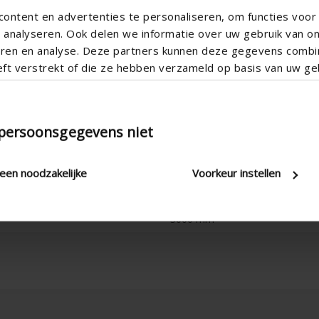
ontent en advertenties te personaliseren, om functies voor 
analyseren. Ook delen we informatie over uw gebruik van o
teren en analyse. Deze partners kunnen deze gegevens comb
eft verstrekt of die ze hebben verzameld op basis van uw geb
With 5 steps
 persoonsgegevens niet
Cord & rod , Manual
2,8 W/m²K
leen noodzakelijke
Voorkeur instellen
20 mm , 24 mm , 28 mm , 32 m
3000 mm