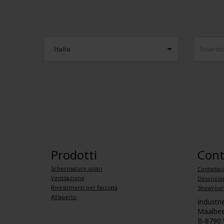
Italia
Prodotti
Cont
Schermature solari
Contattac
Ventilazione
Descrizio
Rivestimenti per facciata
Showroom
All'aperto
Industr
Maalbee
B-8790