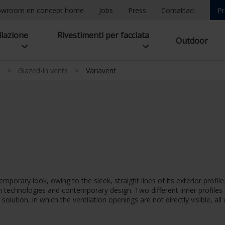
owroom en concept home
Jobs
Press
Contattaci
Pr
ilazione
Rivestimenti per facciata
Outdoor
>
Glazed-in vents
>
Variavent
emporary look, owing to the sleek, straight lines of its exterior profi
echnologies and contemporary design. Two different inner profiles are
 solution, in which the ventilation openings are not directly visible, al