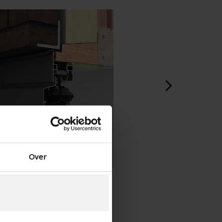
Spagnolo - Spagna
Danese - Danimarca
Norwegian - Norway
Svedese - Svezia
English - Ireland
English - Canada
Middle East
Russian - Russia
Chinese - China
Over