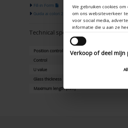
Fill-in Form
We gebruiken cookies om c
om ons websiteverkeer te 
Guida ai colori 2026
voor social media, adver
informatie die u aan ze he
Technical specifications
Position control
Verkoop of deel mijn
Control
Al
U value
Glass thickness
Maximum length (mm)