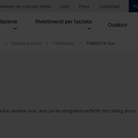
owroom en concept home
Jobs
Press
Contattaci
Pr
ilazione
Rivestimenti per facciata
Outdoor
>
Glazed-in vents
>
THM90evo
>
THM90TR Evo
ed-in window vent, and can be integrated perfectly into sliding door