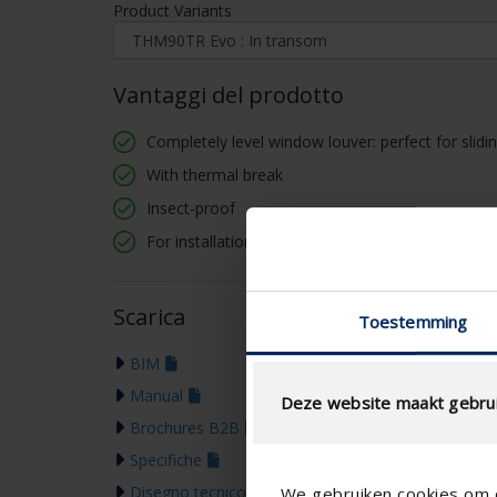
Product Variants
Vantaggi del prodotto
Completely level window louver: perfect for slid
With thermal break
Insect-proof
For installation on transom
Scarica
Toestemming
BIM
Manual
Deze website maakt gebrui
Brochures B2B
Specifiche
Disegno tecnico
We gebruiken cookies om c