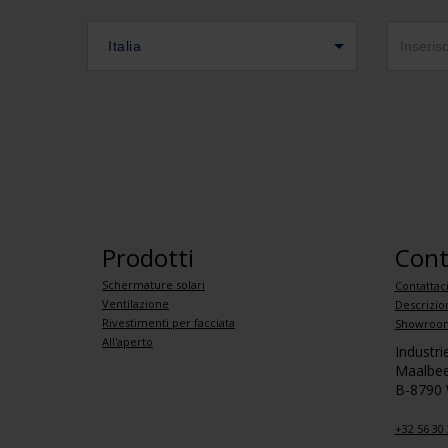
Italia
Prodotti
Cont
Schermature solari
Contattac
Ventilazione
Descrizio
Rivestimenti per facciata
Showroom
All'aperto
Industr
Maalbee
B-8790
+32 56 30 