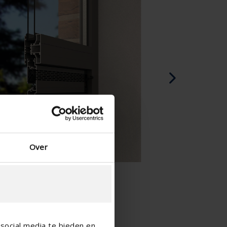
Spagnolo - Spagna
Danese - Danimarca
Norwegian - Norway
Svedese - Svezia
English - Ireland
English - Canada
Middle East
Russian - Russia
Chinese - China
Over
social media te bieden en