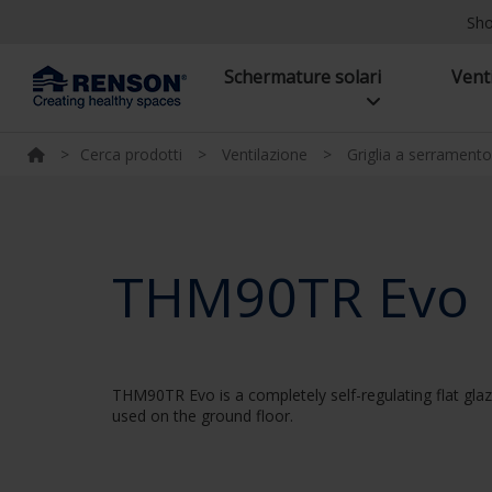
Sh
Schermature solari
Vent
>
Cerca prodotti
>
Ventilazione
>
Griglia a serramento
THM90TR Evo
THM90TR Evo is a completely self-regulating flat glaz
used on the ground floor.