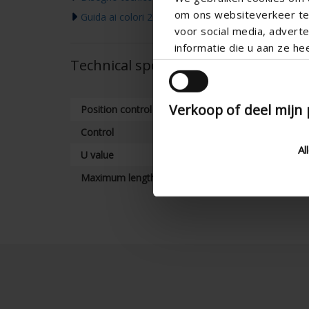
om ons websiteverkeer te 
Guida ai colori 2026
voor social media, adver
informatie die u aan ze he
Technical specifications
Verkoop of deel mijn
Position control
Control
Al
U value
Maximum length (mm)