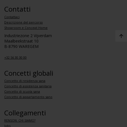
Contatti
Contattaci
Descrizione del percorso
Showroom e Concept Home
Industriezone 2 Vijverdam
Maalbeekstraat 10
B-8790 WAREGEM
+32 56 30 30 00
Concetti globali
Concetto di residenza sana
Concetto di assistenza sanitaria
Concetto di scuola sana
Concetto di appartamento sano
Collegamenti
RENSON: CHI SIAMO?
Jobs