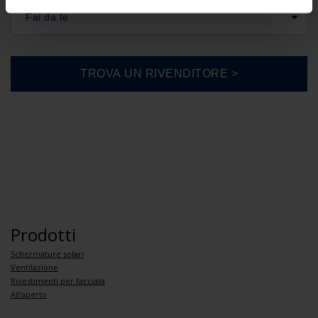
Fai da te
Prodotti
Schermature solari
Ventilazione
Rivestimenti per facciata
All'aperto