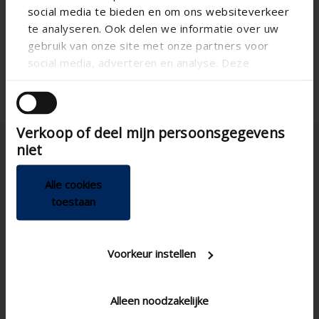
social media te bieden en om ons websiteverkeer
te analyseren. Ook delen we informatie over uw
gebruik van onze site met onze partners voor
social media, adverteren en analyse. Deze
partners kunnen deze gegevens combineren met
andere informatie die u aan ze heeft verstrekt of
die ze hebben verzameld op basis van uw gebruik
Verkoop of deel mijn persoonsgegevens
van hun services.
niet
Alle cookies
toestaan
Italia
Voorkeur instellen
Alleen noodzakelijke