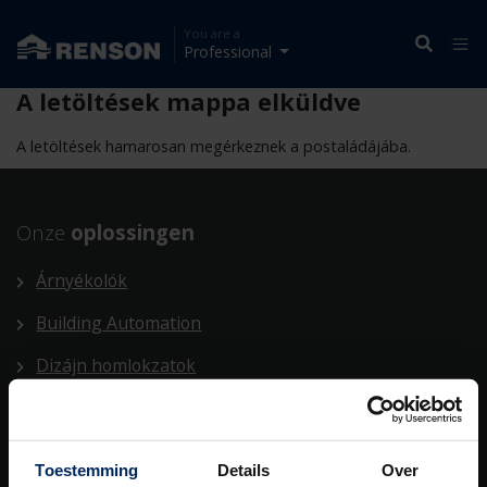
You are a
Professional
A letöltések mappa elküldve
A letöltések hamarosan megérkeznek a postaládájába.
Onze
oplossingen
Árnyékolók
Building Automation
Dizájn homlokzatok
Heating/Cooling
Outdoor
Toestemming
Details
Over