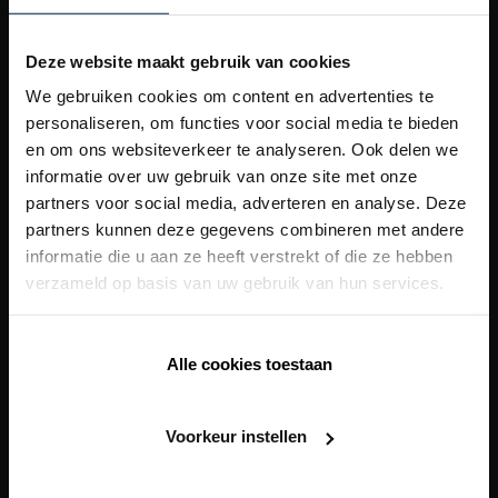
Szellőztetés
Building automation
Deze website maakt gebruik van cookies
Onze
totaaloplossingen
We gebruiken cookies om content en advertenties te
personaliseren, om functies voor social media te bieden
Egészséges Iskola Koncepció
en om ons websiteverkeer te analyseren. Ook delen we
informatie over uw gebruik van onze site met onze
Egészséges Korház Koncepció
partners voor social media, adverteren en analyse. Deze
Egészséges Otthon Koncepció
partners kunnen deze gegevens combineren met andere
informatie die u aan ze heeft verstrekt of die ze hebben
Egészséges Társasház Koncepció
verzameld op basis van uw gebruik van hun services.
Digitale tools
Alle cookies toestaan
BIM Support
POS Manual
Voorkeur instellen
General sales conditions