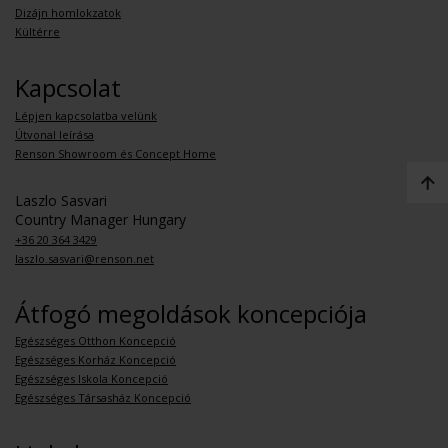
Dizájn homlokzatok
Kültérre
Kapcsolat
Lépjen kapcsolatba velünk
Útvonal leírása
Renson Showroom és Concept Home
Laszlo Sasvari
Country Manager Hungary
+36 20 364 3429
laszlo.sasvari@renson.net
Átfogó megoldások koncepciója
Egészséges Otthon Koncepció
Egészséges Korház Koncepció
Egészséges Iskola Koncepció
Egészséges Társasház Koncepció