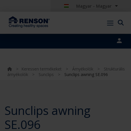
Magyar - Magyar
Portal login
>
Keressen termékeket
>
Árnyékolók
>
Strukturális
árnyékolók
>
Sunclips
>
Sunclips awning SE.096
Sunclips awning
SE.096