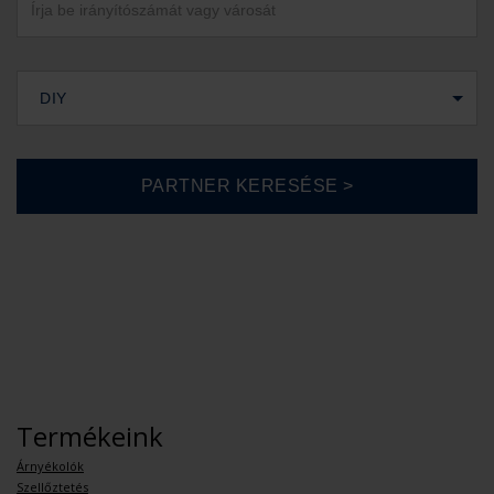
DIY
Termékeink
Árnyékolók
Szellőztetés