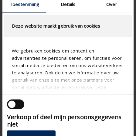
Toestemming
Details
Over
Deze website maakt gebruik van cookies
We gebruiken cookies om content en
advertenties te personaliseren, om functies voor
social media te bieden en om ons websiteverkeer
te analyseren. Ook delen we informatie over uw
Technical specifications
gebruik van onze site met onze partners voor
social media, adverteren en analyse. Deze
Horizontal
Alignment
partners kunnen deze gegevens combineren met
andere informatie die u aan ze heeft verstrekt of
Aluminum
Substance
die ze hebben verzameld op basis van uw gebruik
Evo
Blade shape
Verkoop of deel mijn persoonsgegevens
van hun services.
niet
Apartment , Hospital ,
Building type
Office , Residential , School
, Veranda