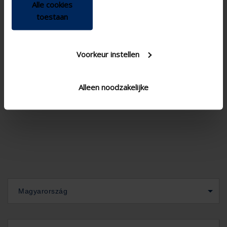
Alle cookies
New construction/Large
Concept type
toestaan
renovation project , Project
, Small renovation project
Se096h1
SS blade type Variant
Voorkeur instellen
Corner window , Standard
Window type
window - vertical
Alleen noodzakelijke
Magyarország