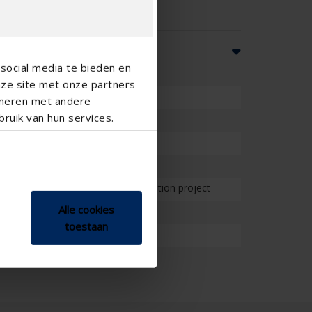
social media te bieden en
nze site met onze partners
ineren met andere
ruik van hun services.
School , Veranda
on project , Project , Small renovation project
Alle cookies
toestaan
 - vertical