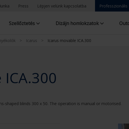
unka
Press
Lépjen velünk kapcsolatba
Professzionális
Szellőztetés
Dizájn homlokzatok
Out
rnyékolók
>
Icarus
>
Icarus movable ICA.300
 ICA.300
lens-shaped blinds 300 x 50. The operation is manual or motorised.