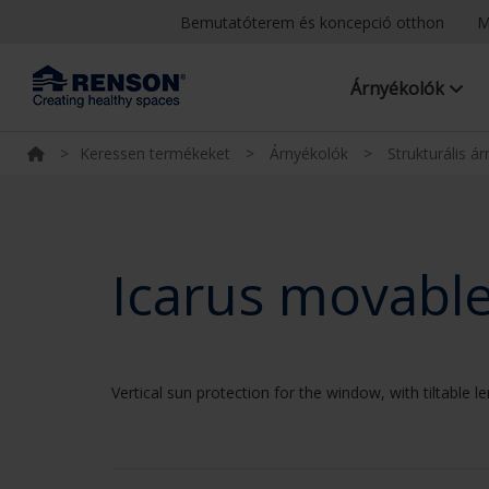
Bemutatóterem és koncepció otthon
M
Árnyékolók
>
Keressen termékeket
>
Árnyékolók
>
Strukturális á
Icarus movable
Vertical sun protection for the window, with tiltable 