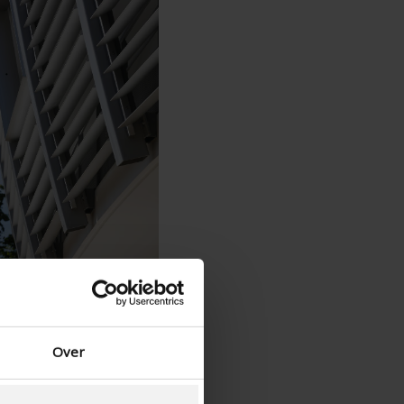
Spanyol - Spanyolország
Dán - Dánia
Norwegian - Norway
Svéd - Svédország
English - Ireland
English - Canada
Middle East
Russian - Russia
Chinese - China
Over