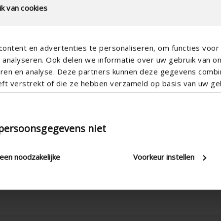
k van cookies
ontent en advertenties te personaliseren, om functies voor 
analyseren. Ook delen we informatie over uw gebruik van o
Vertical
teren en analyse. Deze partners kunnen deze gegevens comb
eft verstrekt of die ze hebben verzameld op basis van uw geb
Aluminum
Aero
Apartment , Hospital , Office , 
 persoonsgegevens niet
New construction/Large renovati
Ica300v4
leen noodzakelijke
Voorkeur instellen
Corner window , Standard window