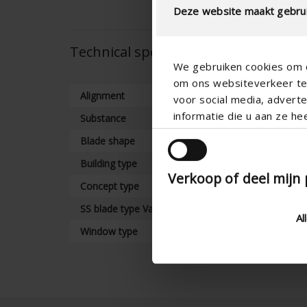
Deze website maakt gebrui
Technical specifications
We gebruiken cookies om c
om ons websiteverkeer te 
Alignment
voor social media, adver
informatie die u aan ze he
Substance
Blade shape
Building type
Verkoop of deel mijn
Concept type
SS blade type Variant
Al
Window type