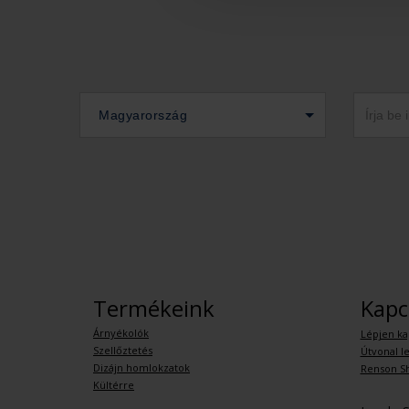
Magyarország
Termékeink
Kapc
Árnyékolók
Lépjen ka
Szellőztetés
Útvonal le
Dizájn homlokzatok
Renson S
Kültérre