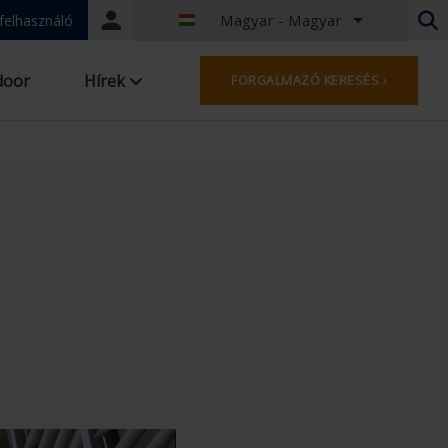
Magyar - Magyar
Portal
 felhasználó
login
Holland - Belgium
door
Hírek
FORGALMAZÓ KERESÉS ›
Francia - Belgia
Holland - Hollandia
Német - Németország
French - France
Worldwide
Angol - Egyesült Királyság
English - USA
Francia - Luxemburg
Német - Ausztria
Német - Svájc
Francia - Svájc
Cseh - Csehország
Magyar - Magyar
Olasz - Olaszország
Lengyel - Lengyelország