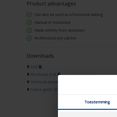
Product advantages
Can also be used as a horizontal awning
Manual or motorized
Made entirely from aluminum
Architectural eye-catcher
Downloads
BIM
Brochures B2B
Technical drawing
Colour guide 2026
Toestemming