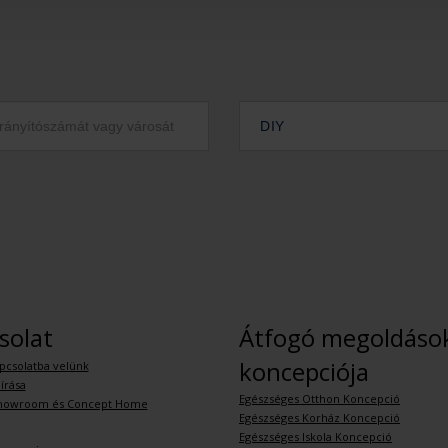
DIY
solat
Átfogó megoldáso
koncepciója
pcsolatba velünk
írása
Egészséges Otthon Koncepció
howroom és Concept Home
Egészséges Korház Koncepció
Egészséges Iskola Koncepció