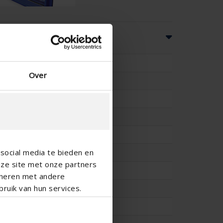
ns
100
Over
-
-
-
88.5
social media te bieden en
11.4
nze site met onze partners
0.296
ineren met andere
ruik van hun services.
11.7
0.293