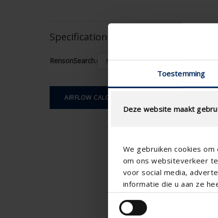
Specifications based on your calcula
RensonSearch.calculation.Gaastype
Toestemming
AIRFLOW CALCULATION
Deze website maakt gebrui
We gebruiken cookies om c
om ons websiteverkeer te 
voor social media, adver
informatie die u aan ze he