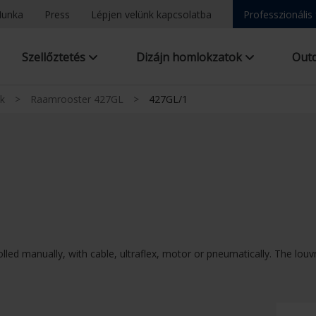
unka
Press
Lépjen velünk kapcsolatba
Professzionális
Szellőztetés
Dizájn homlokzatok
Out
ok
>
Raamrooster 427GL
>
427GL/1
olled manually, with cable, ultraflex, motor or pneumatically. The lou