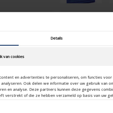
tion
Technical Specificatio
slat step (mm)
Details
technical.standaardgaastype
technical.ip_klasse
k van cookies
Depth to fit (mm)
Total louvre depth (mm)
ontent en advertenties te personaliseren, om functies voor 
K-factor (entry)
analyseren. Ook delen we informatie over uw gebruik van o
CE coefficient
teren en analyse. Deze partners kunnen deze gegevens comb
eft verstrekt of die ze hebben verzameld op basis van uw geb
K-factor (discharge)
CD coefficient