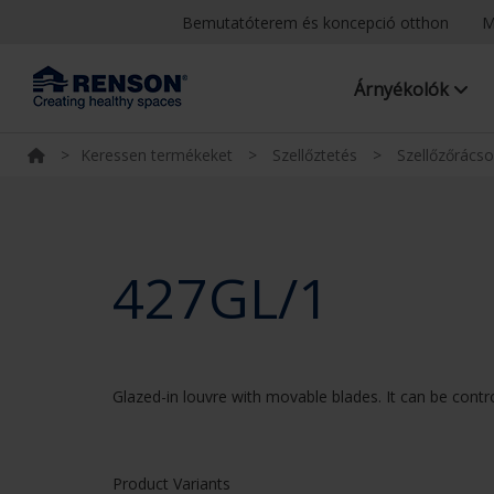
Bemutatóterem és koncepció otthon
M
Árnyékolók
>
Keressen termékeket
>
Szellőztetés
>
Szellőzőrács
427GL/1
Glazed-in louvre with movable blades. It can be contr
Product Variants