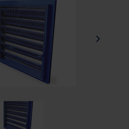
Spanyol - Spanyolország
Dán - Dánia
Norwegian - Norway
Svéd - Svédország
English - Ireland
English - Canada
Middle East
Russian - Russia
Chinese - China