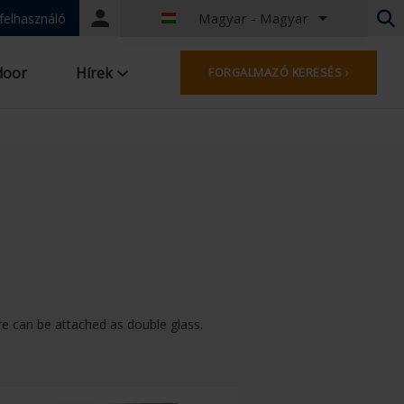
Magyar - Magyar
Portal
 felhasználó
login
Holland - Belgium
door
Hírek
FORGALMAZÓ KERESÉS ›
Francia - Belgia
Holland - Hollandia
Német - Németország
French - France
Worldwide
Angol - Egyesült Királyság
English - USA
Francia - Luxemburg
Német - Ausztria
Német - Svájc
Francia - Svájc
vre can be attached as double glass.
Cseh - Csehország
Magyar - Magyar
Olasz - Olaszország
Lengyel - Lengyelország