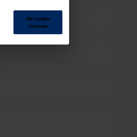
-
-
Alle cookies
toestaan
-
-
-
-
-
-