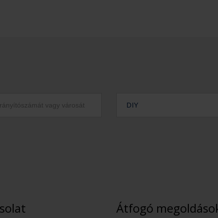
DIY
solat
Átfogó megoldáso