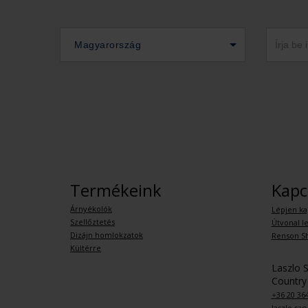
Magyarország
Termékeink
Kapc
Árnyékolók
Lépjen ka
Szellőztetés
Útvonal le
Dizájn homlokzatok
Renson S
Kültérre
Laszlo S
Country
+36 20 36
laszlo.sa