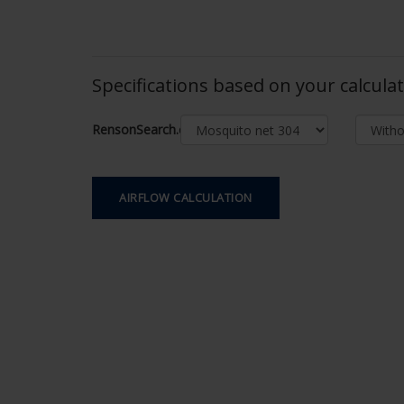
Specifications based on your calcula
RensonSearch.calculation.Gaastype
AIRFLOW CALCULATION