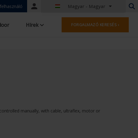
Magyar - Magyar
Portal
 felhasználó
login
Holland - Belgium
door
Hírek
FORGALMAZÓ KERESÉS ›
Francia - Belgia
Holland - Hollandia
Német - Németország
French - France
Worldwide
Angol - Egyesült Királyság
English - USA
Francia - Luxemburg
Német - Ausztria
Német - Svájc
Francia - Svájc
 controlled manually, with cable, ultraflex, motor or
Cseh - Csehország
Magyar - Magyar
Olasz - Olaszország
Lengyel - Lengyelország