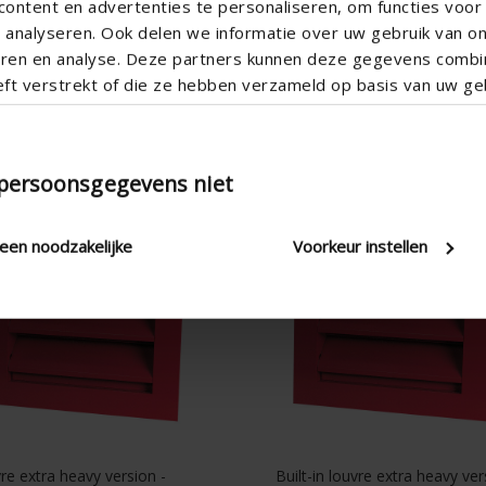
ontent en advertenties te personaliseren, om functies voor 
analyseren. Ook delen we informatie over uw gebruik van o
teren en analyse. Deze partners kunnen deze gegevens comb
eft verstrekt of die ze hebben verzameld op basis van uw geb
/1
427/2
 persoonsgegevens niet
leen noodzakelijke
Voorkeur instellen
re extra heavy version -
Built-in louvre extra heavy ver