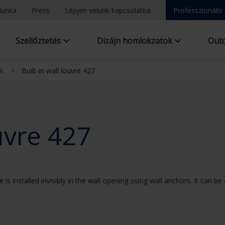
unka
Press
Lépjen velünk kapcsolatba
Professzionális
Szellőztetés
Dizájn homlokzatok
Out
ok
>
Built-in wall louvre 427
ouvre 427
 is installed invisibly in the wall opening using wall anchors. It can be