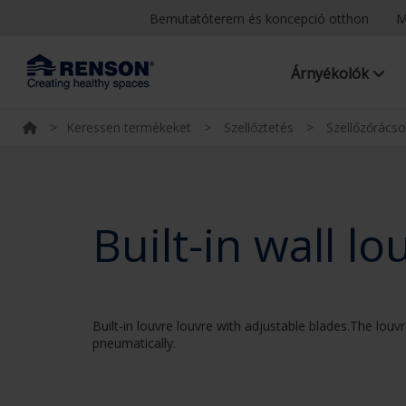
Bemutatóterem és koncepció otthon
M
Árnyékolók
>
Keressen termékeket
>
Szellőztetés
>
Szellőzőrács
Built-in wall l
Built-in louvre louvre with adjustable blades.The louvre
pneumatically.