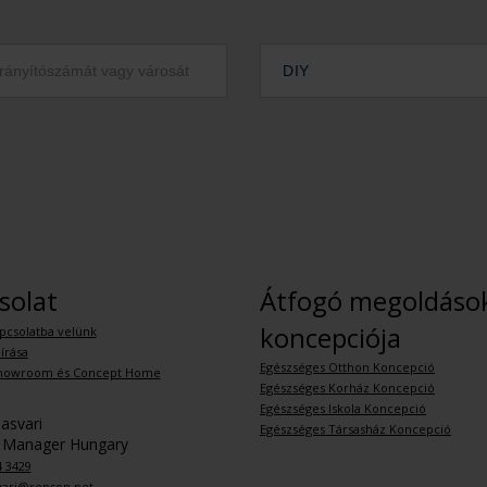
DIY
solat
Átfogó megoldáso
koncepciója
pcsolatba velünk
írása
Egészséges Otthon Koncepció
howroom és Concept Home
Egészséges Korház Koncepció
Egészséges Iskola Koncepció
asvari
Egészséges Társasház Koncepció
 Manager Hungary
4 3429
svari@renson.net