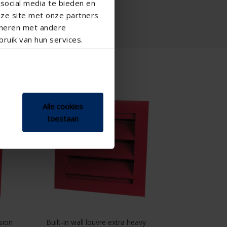
social media te bieden en
nze site met onze partners
ineren met andere
ruik van hun services.
427/3
Alle cookies
toestaan
sion
Built-in wall louvre extra heavy