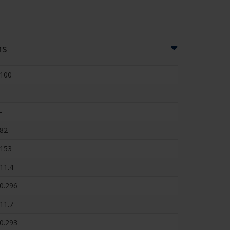
ns
100
-
-
82
153
11.4
0.296
11.7
0.293