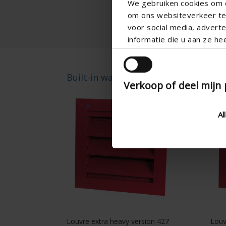
We gebruiken cookies om c
om ons websiteverkeer te 
voor social media, adver
informatie die u aan ze he
Built-in wall louvre 427
427
Verkoop of deel mijn
Al
Louvre extra heavy version 427
Louv