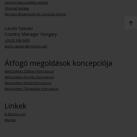
Lépjen kapcsolatba velünk
Útvonal leírása
Renson Showroom és Concept Home
Laszlo Sasvari
Country Manager Hungary
+36 20 364 3429
laszlo.sasvari@renson.net
Átfogó megoldások koncepciója
Egészséges Otthon Koncepció
Egészséges Korház Koncepció
Egészséges Iskola Koncepció
Egészséges Társasház Koncepció
Linkek
A Renson-ról
Munka