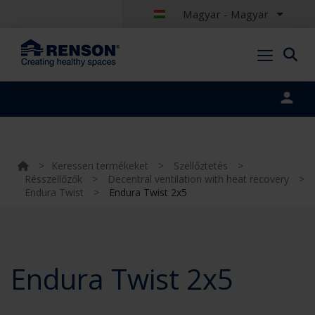
Magyar - Magyar
Portal login
>
Keressen termékeket
>
Szellőztetés
>
Résszellőzők
>
Decentral ventilation with heat recovery
>
Endura Twist
>
Endura Twist 2x5
Endura Twist 2x5