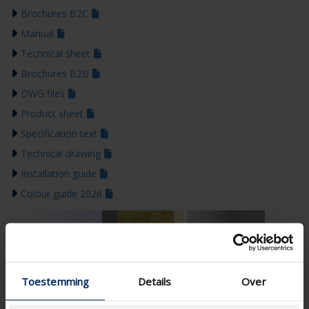
Brochures B2C
Manual
Technical sheet
Brochures B2B
DWG files
Product sheet
Specification text
Technical drawing
Installation guide
Colour guide 2026
Toestemming
Details
Over