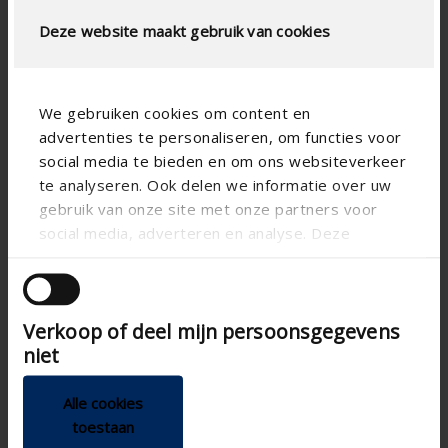
Deze website maakt gebruik van cookies
We gebruiken cookies om content en
advertenties te personaliseren, om functies voor
social media te bieden en om ons websiteverkeer
te analyseren. Ook delen we informatie over uw
gebruik van onze site met onze partners voor
social media, adverteren en analyse. Deze
partners kunnen deze gegevens combineren met
andere informatie die u aan ze heeft verstrekt of
die ze hebben verzameld op basis van uw gebruik
Verkoop of deel mijn persoonsgegevens
van hun services.
niet
Alle cookies
toestaan