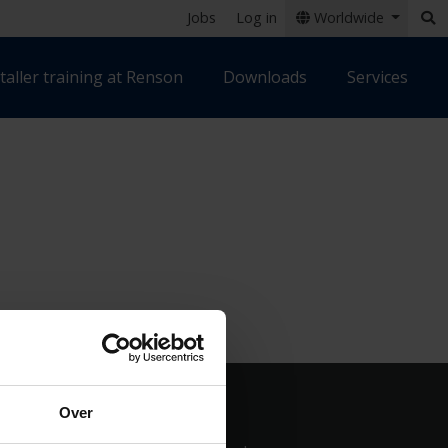
Jobs
Log in
Worldwide
taller training at Renson
Downloads
Services
Over
Contact