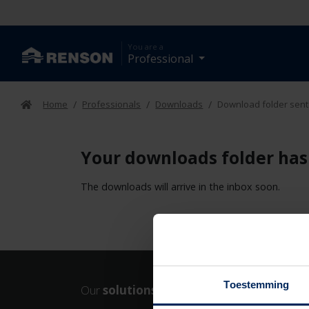
You are a
Professional
Home
/
Professionals
/
Downloads
/
Download folder sent
Your downloads folder has
The downloads will arrive in the inbox soon.
Toestemming
Our
solutions
Our
t