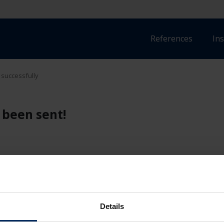
References
Ins
 successfully
 been sent!
Details
otal solutions
Digital tools