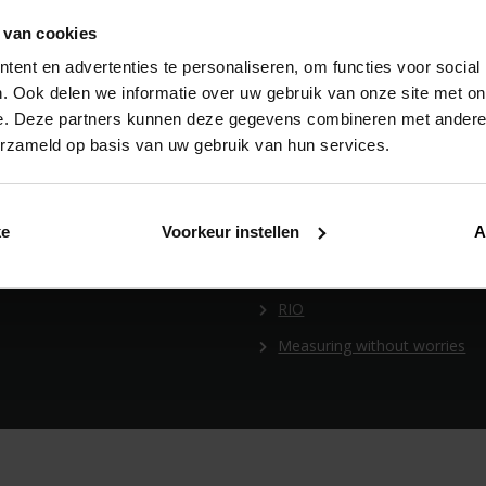
th Care Concept
BIM
 van cookies
lthy Apartment Concept
POS Manual
ent en advertenties te personaliseren, om functies voor social
thy Residential Concept
General sales conditions
. Ook delen we informatie over uw gebruik van onze site met on
e. Deze partners kunnen deze gegevens combineren met andere i
thy School Concept
Lead tool
erzameld op basis van uw gebruik van hun services.
Renson Louvres
Brand Guide
ke
Voorkeur instellen
A
Digitale photo books
SketchUp
RIO
Measuring without worries