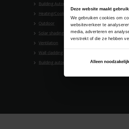
Building Automation
Heal
Deze website maakt gebruik
Heating/Cooling
Hea
We gebruiken cookies om cont
Outdoor
Heal
websiteverkeer te analyseren
media, adverteren en analys
Solar shading
Heal
verstrekt of die ze hebben v
Ventilation
Wall cladding
Alleen noodzakelij
Building automation