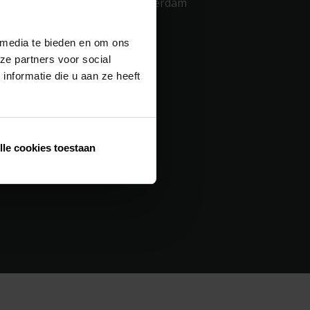
Industriezone 2 Vijverdam
Maalbeekstraat 10
B-8790 Waregem
 media te bieden en om ons
+32 56 30 30 00
ze partners voor social
Privacy Policy
nformatie die u aan ze heeft
lle cookies toestaan