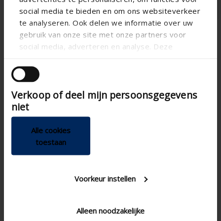
social media te bieden en om ons websiteverkeer
te analyseren. Ook delen we informatie over uw
gebruik van onze site met onze partners voor
social media, adverteren en analyse. Deze
partners kunnen deze gegevens combineren met
andere informatie die u aan ze heeft verstrekt of
die ze hebben verzameld op basis van uw gebruik
Verkoop of deel mijn persoonsgegevens
van hun services.
niet
Alle cookies
toestaan
Voorkeur instellen
Alleen noodzakelijke