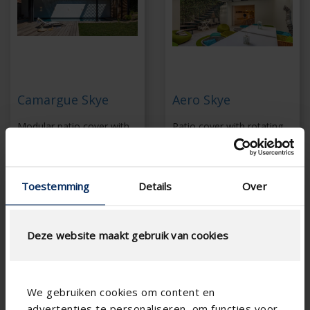
Camargue Skye
Aero Skye
Modular patio cover with
Patio cover with rotating
rotating and retractable
and retractable blades,
blades
integrable
Fully retractable roof
Fully retractable roof
Toestemming
Details
Over
Durable rotation and
Matches all
sliding technology
architectural styles
thanks to patented S-
Coupled up to 6 x 6 m
drive technology
Deze website maakt gebruik van cookies
Customised down to
All accessories are
the millimetre
beautifully integrated
Multi-part coupling in
We gebruiken cookies om content en
span direction, can
also be retrofitted
advertenties te personaliseren, om functies voor