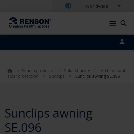
Worldwide
Portal login
>
Search products
>
Solar shading
>
Architectural
solar protection
>
Sunclips
>
Sunclips awning SE.096
Sunclips awning
SE.096