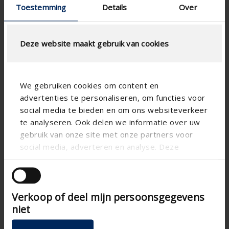
Toestemming
Details
Over
Deze website maakt gebruik van cookies
We gebruiken cookies om content en
advertenties te personaliseren, om functies voor
social media te bieden en om ons websiteverkeer
te analyseren. Ook delen we informatie over uw
Technical specifications
gebruik van onze site met onze partners voor
social media, adverteren en analyse. Deze
Horizontal
Alignment
partners kunnen deze gegevens combineren met
andere informatie die u aan ze heeft verstrekt of
Aluminum
Matter
die ze hebben verzameld op basis van uw gebruik
Evo
Blade shape
Verkoop of deel mijn persoonsgegevens
van hun services.
niet
Apartment , Hospital ,
Type of building
Office , Residential , School
, Veranda