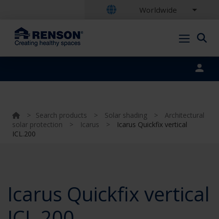
Worldwide
Portal login
>
Search products
>
Solar shading
>
Architectural
solar protection
>
Icarus
>
Icarus Quickfix vertical
ICL.200
Icarus Quickfix vertical
ICL.200