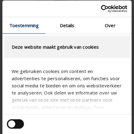
Toestemming
Details
Over
Deze website maakt gebruik van cookies
We gebruiken cookies om content en
advertenties te personaliseren, om functies voor
social media te bieden en om ons websiteverkeer
Technical specifications
te analyseren. Ook delen we informatie over uw
gebruik van onze site met onze partners voor
Vertical
Alignment
social media, adverteren en analyse. Deze
partners kunnen deze gegevens combineren met
Aluminum
Matter
andere informatie die u aan ze heeft verstrekt of
Plaero
Blade shape
die ze hebben verzameld op basis van uw gebruik