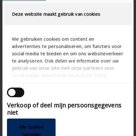
Deze website maakt gebruik van cookies
We gebruiken cookies om content en
advertenties te personaliseren, om functies voor
social media te bieden en om ons websiteverkeer
Technical specifications
te analyseren. Ook delen we informatie over uw
gebruik van onze site met onze partners voor
Horizontal
social media, adverteren en analyse. Deze
Alignment
partners kunnen deze gegevens combineren met
Aluminum
Matter
andere informatie die u aan ze heeft verstrekt of
Aero
Blade shape
die ze hebben verzameld op basis van uw gebruik
Verkoop of deel mijn persoonsgegevens
van hun services.
Apartment , Hospital ,
Type of building
Office , School , Veranda
niet
New construction/Large
Type of concept
renovation project , Project
Alle cookies
, Small renovation project
toestaan