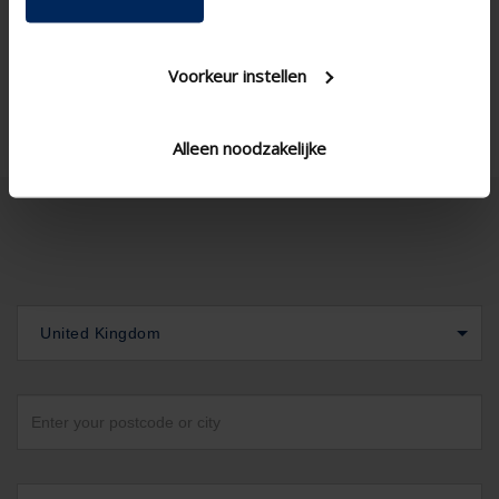
Ica250h2
Type of Blind SS Variant
Corner window , Standard
Type of window
window - vertical
Voorkeur instellen
Alleen noodzakelijke
United Kingdom