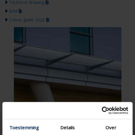
Technical drawing
BIM
Colour guide 2026
Toestemming
Details
Over