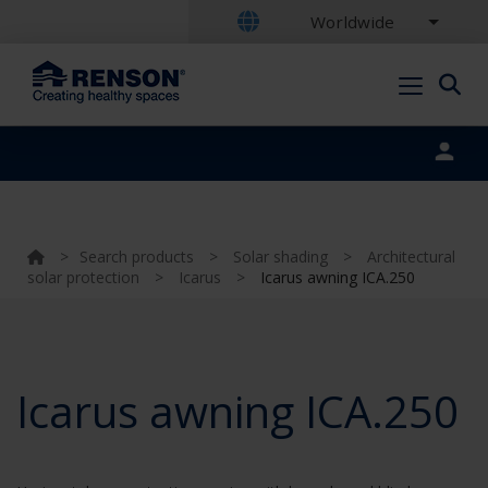
Worldwide
Portal login
>
Search products
>
Solar shading
>
Architectural
solar protection
>
Icarus
>
Icarus awning ICA.250
Icarus awning ICA.250