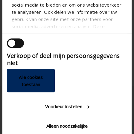
social media te bieden en om ons websiteverkeer
te analyseren. Ook delen we informatie over uw
gebruik van onze site met onze partners voor
social media, adverteren en analyse. Deze
partners kunnen deze gegevens combineren met
andere informatie die u aan ze heeft verstrekt of
die ze hebben verzameld op basis van uw gebruik
Verkoop of deel mijn persoonsgegevens
van hun services.
niet
Alle cookies
toestaan
Voorkeur instellen
Alleen noodzakelijke
United Kingdom