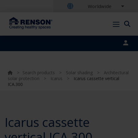
Worldwide
Portal login
>
Search products
>
Solar shading
>
Architectural
solar protection
>
Icarus
>
Icarus cassette vertical
ICA.300
Icarus cassette
vertical ICA.300