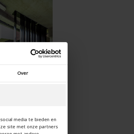
Spanish - Spain
Danish - Denmark
Norwegian - Norway
Swedish - Sweden
English - Ireland
English - Canada
Middle East
Russian - Russia
Chinese - China
Over
social media te bieden en
nze site met onze partners
ineren met andere