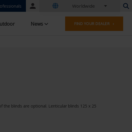
Worldwide
Portal
ofessionals
login
Dutch - Belgium
utdoor
News
FIND YOUR DEALER ›
French - Belgium
Dutch - Netherlands
German - Germany
French - France
Worldwide
English - United Kingdom
English - USA
French - Luxembourg
German - Austria
German - Switzerland
French - Switzerland
the blinds are optional. Lenticular blinds 125 x 25
Czech - Czech Republic
Hungarian - Hungary
Italian - Italy
Polish - Poland