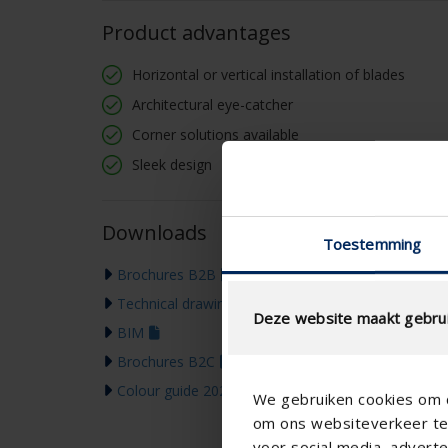
Product advantages
Horizontal or vertical installation of blades
Architectural eye-catcher
Corner solutions available
Sleek design
Downloads
Toestemming
Brochures B2B
Technical drawing
Deze website maakt gebrui
BIM
Brochures B2C
Colour guide 2026
We gebruiken cookies om c
om ons websiteverkeer te 
voor social media, adver