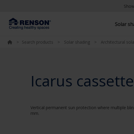
Show
Solar s
>
Search products
>
Solar shading
>
Architectural sol
Icarus cassette
Vertical permanent sun protection where multiple blin
mm.