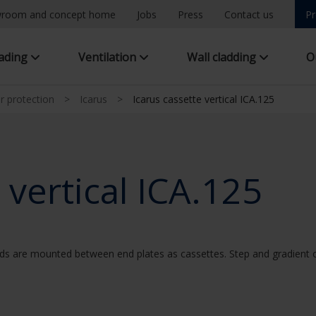
room and concept home
Jobs
Press
Contact us
Pr
hading
Ventilation
Wall cladding
O
ar protection
>
Icarus
>
Icarus cassette vertical ICA.125
 vertical ICA.125
ds are mounted between end plates as cassettes. Step and gradient of 