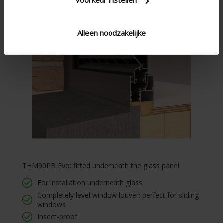
Alleen noodzakelijke
THM90PB Evo: fitted underneath the glass panel
For installation underneath glass
Completely level window louver: perfect for sliding
windows
Insect-proof