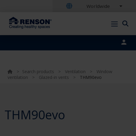
Worldwide
Portal login
>
Search products
>
Ventilation
>
Window
ventilation
>
Glazed-in vents
>
THM90evo
THM90evo