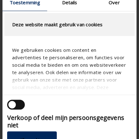
Toestemming
Details
Over
Deze website maakt gebruik van cookies
We gebruiken cookies om content en
advertenties te personaliseren, om functies voor
social media te bieden en om ons websiteverkeer
te analyseren. Ook delen we informatie over uw
gebruik van onze site met onze partners voor
social media, adverteren en analyse. Deze
partners kunnen deze gegevens combineren met
andere informatie die u aan ze heeft verstrekt of
die ze hebben verzameld op basis van uw gebruik
Technical specifications
Verkoop of deel mijn persoonsgegevens
van hun services.
niet
Air tightness class D
Air tightness class