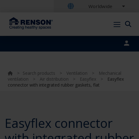
Worldwide
Portal login
>
Search products
>
Ventilation
>
Mechanical
ventilation
>
Air distribution
>
Easyflex
>
Easyflex
connector with integrated rubber gaskets, flat
Easyflex connector
with integrated rubber