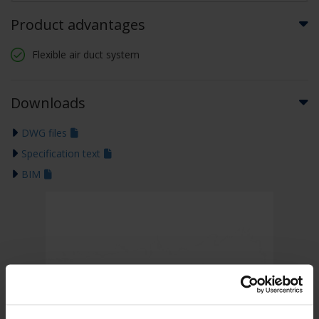
Product advantages
Flexible air duct system
Downloads
DWG files
Specification text
BIM