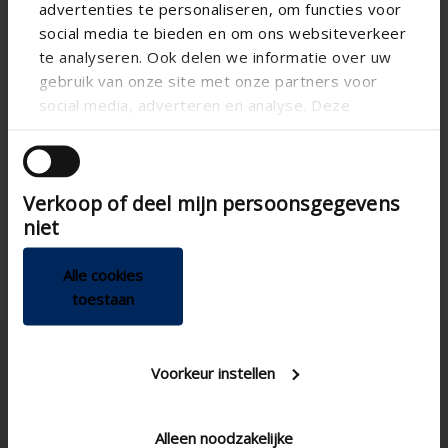
advertenties te personaliseren, om functies voor

social media te bieden en om ons websiteverkeer
te analyseren. Ook delen we informatie over uw
gebruik van onze site met onze partners voor
social media, adverteren en analyse. Deze
partners kunnen deze gegevens combineren met

andere informatie die u aan ze heeft verstrekt of
die ze hebben verzameld op basis van uw gebruik
Verkoop of deel mijn persoonsgegevens
van hun services.
niet
Alle cookies
toestaan
Voorkeur instellen
Alleen noodzakelijke