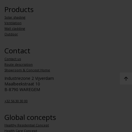
Products
Solar shading
Ventilation
Wall cladding
Outdoor
Contact
Contact us
Route description
Showroom & Concept Home
Industriezone 2 Vijverdam
Maalbeekstraat 10
B-8790 WAREGEM
+32 56 30 30 00
Global concepts
Healthy Residential Concept
Health Care Concept