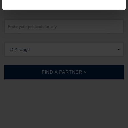
United Kingdom
DIY range