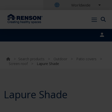
Worldwide
Portal login
>
Search products
>
Outdoor
>
Patio covers
>
Screen roof
>
Lapure Shade
Lapure Shade