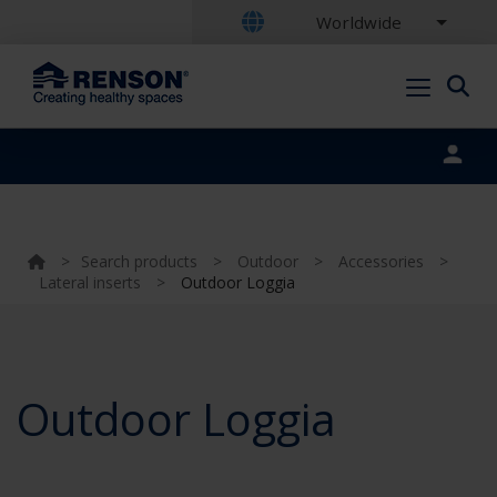
Worldwide
Portal login
>
Search products
>
Outdoor
>
Accessories
>
Lateral inserts
>
Outdoor Loggia
Outdoor Loggia