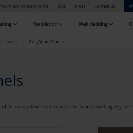
room and concept home
Jobs
Press
Contact us
Pr
hading
Ventilation
Wall cladding
O
ral inserts
>
CosySound Panels
els
or of the canopy. Made from compressed, sound-absorbing polyester w