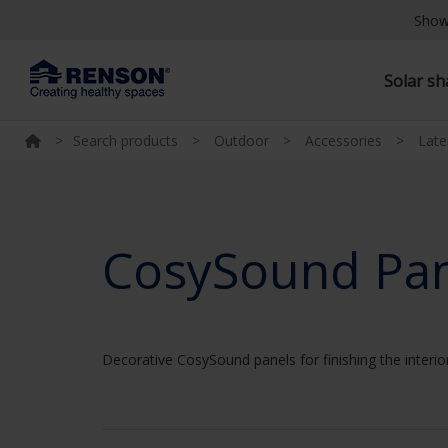
Show
Solar s
>
Search products
>
Outdoor
>
Accessories
>
Late
CosySound Pan
Decorative CosySound panels for finishing the interi