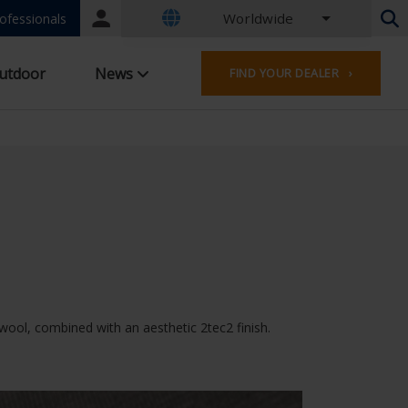
Worldwide
Portal
ofessionals
login
Dutch - Belgium
utdoor
News
FIND YOUR DEALER ›
French - Belgium
Dutch - Netherlands
German - Germany
French - France
Worldwide
English - United Kingdom
English - USA
French - Luxembourg
German - Austria
German - Switzerland
French - Switzerland
ool, combined with an aesthetic 2tec2 finish.
Czech - Czech Republic
Hungarian - Hungary
Italian - Italy
Polish - Poland