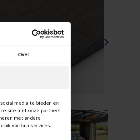
Spanish - Spain
Danish - Denmark
Norwegian - Norway
Swedish - Sweden
English - Ireland
English - Canada
Middle East
Over
Russian - Russia
Chinese - China
social media te bieden en
nze site met onze partners
ineren met andere
ruik van hun services.