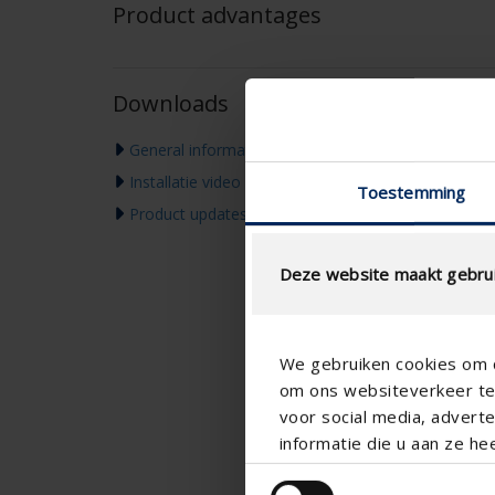
Product advantages
Downloads
General information & warranty
Installatie video
Toestemming
Product updates & Communication
Deze website maakt gebrui
We gebruiken cookies om c
om ons websiteverkeer te 
voor social media, adver
informatie die u aan ze he