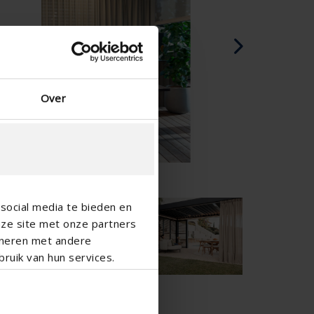
Spanish - Spain
Danish - Denmark
Norwegian - Norway
Swedish - Sweden
English - Ireland
Over
English - Canada
Middle East
Russian - Russia
Chinese - China
social media te bieden en
nze site met onze partners
ineren met andere
ruik van hun services.