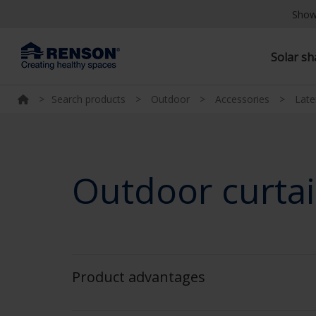
Show
Solar s
>
Search products
>
Outdoor
>
Accessories
>
Late
Outdoor curta
Product advantages