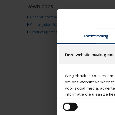
Downloads
General information & warranty
Colour guide 2026
Product updates & Communication
Toestemming
Deze website maakt gebrui
We gebruiken cookies om c
om ons websiteverkeer te 
voor social media, adver
informatie die u aan ze he