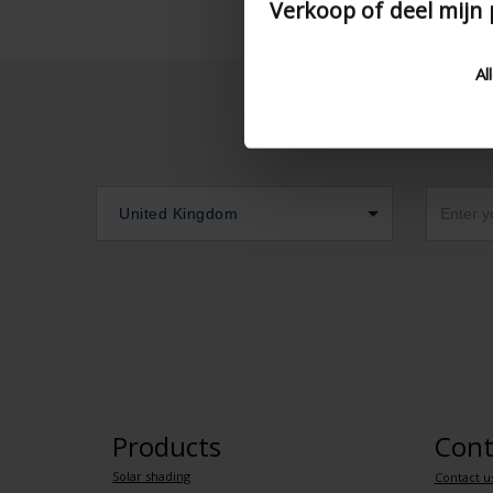
Verkoop of deel mijn
Al
United Kingdom
Products
Cont
Solar shading
Contact u