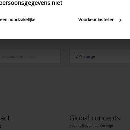
 persoonsgegevens niet
leen noodzakelijke
Voorkeur instellen
DIY range
act
Global concepts
Healthy Residential Concept
s