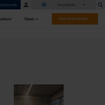
Worldwide
Portal
ofessionals
login
Dutch - Belgium
utdoor
News
FIND YOUR DEALER ›
French - Belgium
Dutch - Netherlands
German - Germany
French - France
Worldwide
English - United Kingdom
English - USA
French - Luxembourg
German - Austria
German - Switzerland
French - Switzerland
Czech - Czech Republic
Hungarian - Hungary
Italian - Italy
Polish - Poland