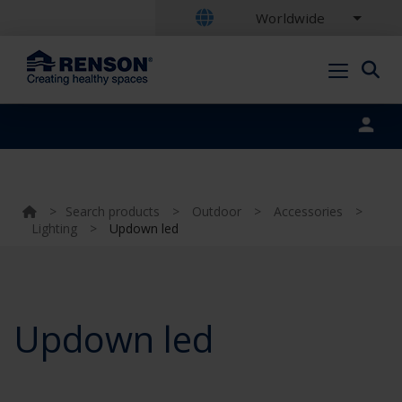
Worldwide
Portal login
>
Search products
>
Outdoor
>
Accessories
>
Lighting
>
Updown led
Updown led