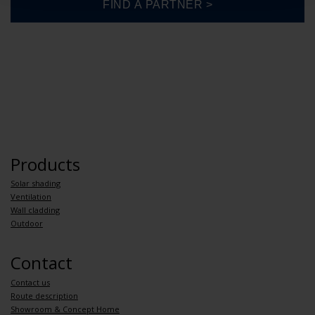
Products
Solar shading
Ventilation
Wall cladding
Outdoor
Contact
Contact us
Route description
Showroom & Concept Home