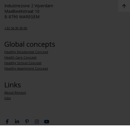
Industriezone 2 Vijverdam
Maalbeekstraat 10
B-8790 WAREGEM
+32 56 30 30 00
Global concepts
Healthy Residential Concept
Health Care Concept
Healthy School Concept
Healthy Apartment Concept
Links
About Renson
Jobs