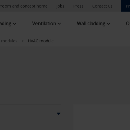
room and concept home
Jobs
Press
Contact us
Pr
hading
Ventilation
Wall cladding
O
n modules
>
HVAC module