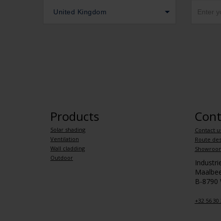
United Kingdom
Products
Cont
Solar shading
Contact u
Ventilation
Route des
Wall cladding
Showroo
Outdoor
Industr
Maalbee
B-8790
+32 56 30 