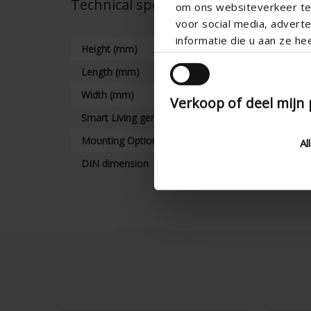
Technical specifications
om ons websiteverkeer te 
voor social media, adver
informatie die u aan ze he
Height (mm)
Length (mm)
Width (mm)
Verkoop of deel mijn
Smart Living generation
Mounting Options
Al
DIN dimension