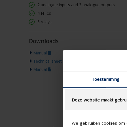
2 analogue inputs and 3 analogue outputs
4 NTCs
5 relays
Downloads
Manual
Technical sheet
Manual
Toestemming
Deze website maakt gebrui
We gebruiken cookies om c