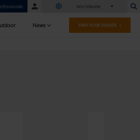
Worldwide
Portal
ofessionals
login
Dutch - Belgium
utdoor
News
FIND YOUR DEALER ›
French - Belgium
Dutch - Netherlands
German - Germany
French - France
Worldwide
English - United Kingdom
English - USA
French - Luxembourg
German - Austria
German - Switzerland
French - Switzerland
English - Ireland
English - Canada
Middle East
Russian - Russia