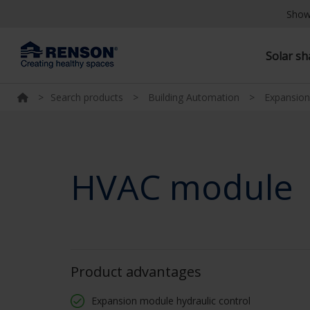
Show
Solar s
>
Search products
>
Building Automation
>
Expansio
HVAC module
Product advantages
Expansion module hydraulic control