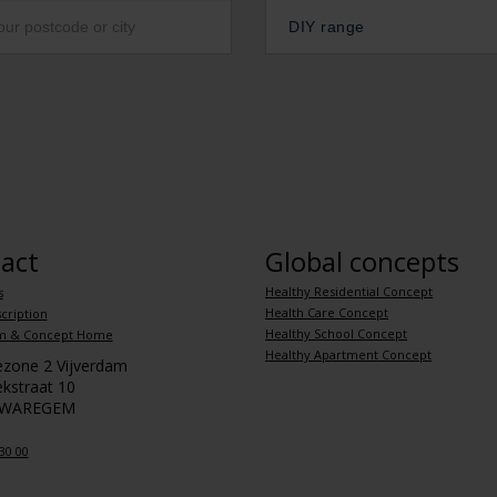
DIY range
act
Global concepts
Healthy Residential Concept
s
Health Care Concept
cription
Healthy School Concept
m & Concept Home
Healthy Apartment Concept
iezone 2 Vijverdam
kstraat 10
 WAREGEM
30 00