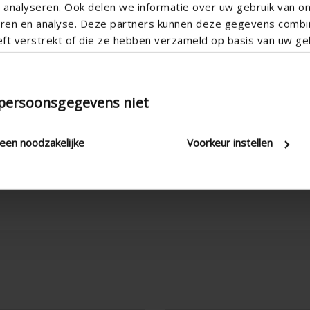
analyseren. Ook delen we informatie over uw gebruik van o
teren en analyse. Deze partners kunnen deze gegevens comb
eft verstrekt of die ze hebben verzameld op basis van uw geb
90
107
58
 persoonsgegevens niet
GEN3
DIN-rail
leen noodzakelijke
Voorkeur instellen
6 modules