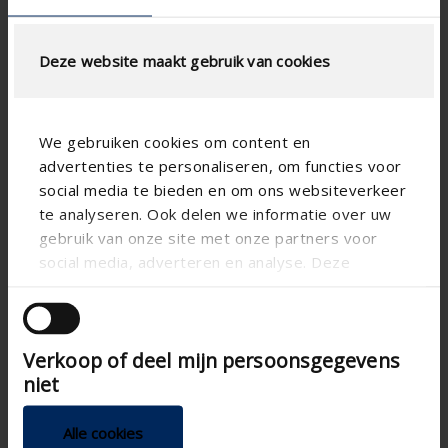
Deze website maakt gebruik van cookies
We gebruiken cookies om content en
advertenties te personaliseren, om functies voor
social media te bieden en om ons websiteverkeer
Technical specifications
te analyseren. Ook delen we informatie over uw
gebruik van onze site met onze partners voor
90
Height (mm)
social media, adverteren en analyse. Deze
partners kunnen deze gegevens combineren met
107
Length (mm)
andere informatie die u aan ze heeft verstrekt of
58
Width (mm)
die ze hebben verzameld op basis van uw gebruik
GEN3
Verkoop of deel mijn persoonsgegevens
van hun services.
Smart Living generation
niet
DIN-rail
Mounting Options
6 modules
DIN dimension
Alle cookies