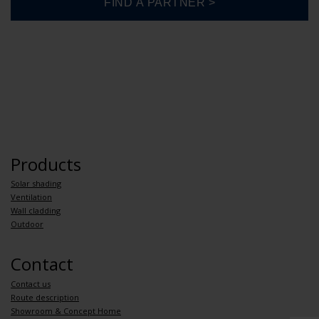
Products
Solar shading
Ventilation
Wall cladding
Outdoor
Contact
Contact us
Route description
Showroom & Concept Home