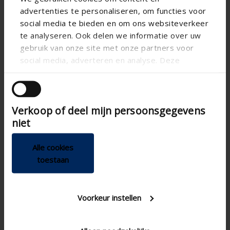
advertenties te personaliseren, om functies voor
social media te bieden en om ons websiteverkeer
te analyseren. Ook delen we informatie over uw
gebruik van onze site met onze partners voor
social media, adverteren en analyse. Deze
partners kunnen deze gegevens combineren met
andere informatie die u aan ze heeft verstrekt of
die ze hebben verzameld op basis van uw gebruik
Verkoop of deel mijn persoonsgegevens
van hun services.
niet
Alle cookies
toestaan
Voorkeur instellen