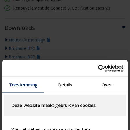
Renouvellement de Connect & Go : fixation sans vis
Downloads
Notice de montage
Brochure B2C
Brochure B2B
Certificat de garantie
Déclaration de performance
Cahier des charges
Toestemming
Details
Over
Dessins techniques
Guide des Couleurs 2026
Deze website maakt gebruik van cookies
We gebruiken cookies om content en