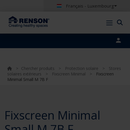
Français - Luxembourg
Portal login
>
Chercher produits
>
Protection solaire
>
Stores
solaires extérieurs
>
Fixscreen Minimal
>
Fixscreen
Minimal Small M 7B F
Fixscreen Minimal
Small M 7B F