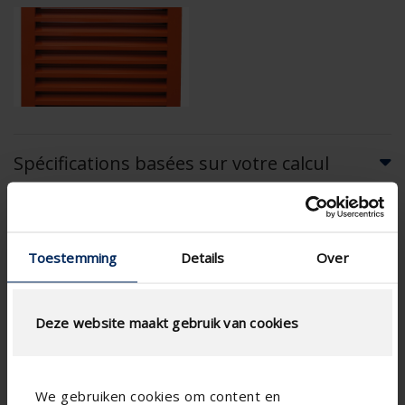
Spécifications basées sur votre calcul
Type de moustiquaire
Toestemming
Details
Over
Deze website maakt gebruik van cookies
CALCUL DU DÉBIT D'AIR
Spécifications techniques
We gebruiken cookies om content en