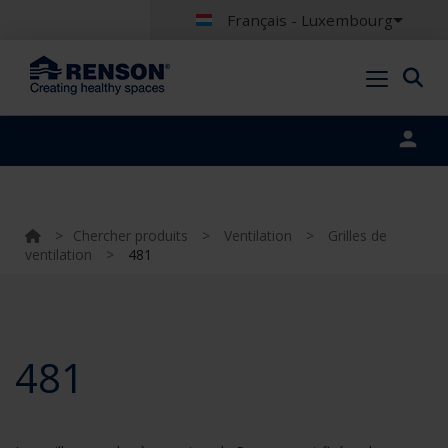
Français - Luxembourg
Portal login
>
Chercher produits
>
Ventilation
>
Grilles de
ventilation
>
481
481