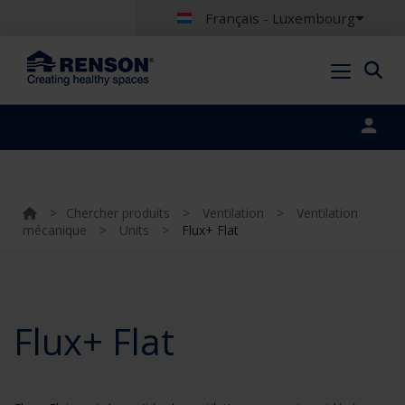
Français - Luxembourg
Portal login
>
Chercher produits
>
Ventilation
>
Ventilation
mécanique
>
Units
>
Flux+ Flat
Flux+ Flat