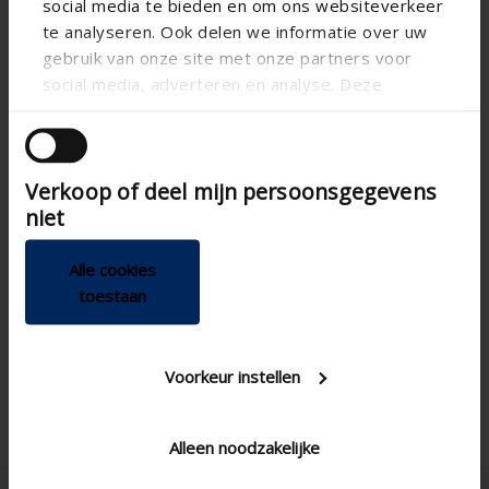
social media te bieden en om ons websiteverkeer
te analyseren. Ook delen we informatie over uw
gebruik van onze site met onze partners voor
social media, adverteren en analyse. Deze
partners kunnen deze gegevens combineren met
andere informatie die u aan ze heeft verstrekt of
die ze hebben verzameld op basis van uw gebruik
Verkoop of deel mijn persoonsgegevens
van hun services.
niet
Alle cookies
Spécifications techniques
toestaan
Couplable
Voorkeur instellen
Alleen noodzakelijke