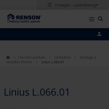
Français - Luxembourg
Portal login
>
Chercher produits
>
Ventilation
>
Bardage à
ventelles filantes
>
Linius L.066.01
Linius L.066.01