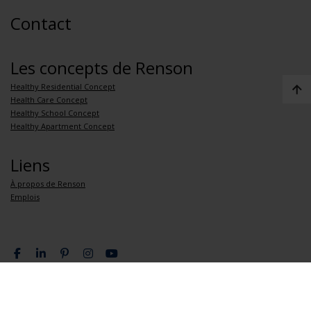
Contact
Les concepts de Renson
Healthy Residential Concept
Health Care Concept
Healthy School Concept
Healthy Apartment Concept
Liens
À propos de Renson
Emplois
Politique de confidentialité
Conditions générales de vente