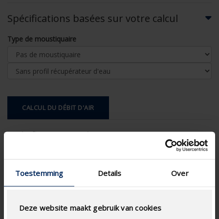
Spécifications basées sur votre calcul
Type de moustiquaire
CALCUL DU DÉBIT D'AIR
Spécifications techniques
Surface physique libre (%)
49.20
Toestemming
Details
Over
Pas de lame (mm)
66
technical.standaardgaastype
-
Deze website maakt gebruik van cookies
technical.ip_klasse
-