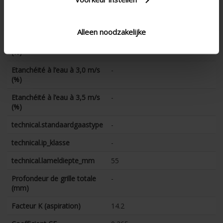
Etanchéité à l’eau à 2,0 m/s
-
(%)
Alleen noodzakelijke
Etanchéité à l’eau à 2,5 m/s
-
(%)
Etanchéité à l’eau à 3,0 m/s
-
(%)
Etanchéité à l’eau à 3,5 m/s
-
(%)
technical.standaardgaastype
-
technical.ip_klasse
-
technical.lameldiepte_mm
55
Profondeur de grille totale
-
(mm)
Facteur K (aspiration)
14.2