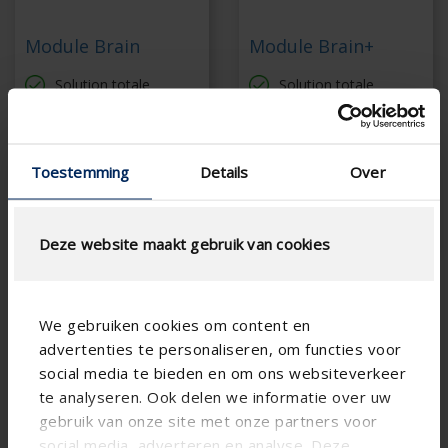
Module Brain
Module Brain+
Solution totale
Solution totale
Options d'extension
De nombreuses
étendues
options de connexion
et d'extension
À l'épreuve du temps
Toestemming
Details
Over
À l'épreuve du temps
Contrôlez depuis
n'importe où
Contrôlez depuis
n'importe où
Deze website maakt gebruik van cookies
We gebruiken cookies om content en
advertenties te personaliseren, om functies voor
social media te bieden en om ons websiteverkeer
te analyseren. Ook delen we informatie over uw
gebruik van onze site met onze partners voor
social media, adverteren en analyse. Deze