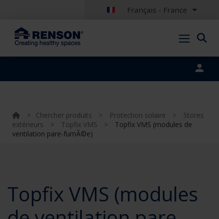
Français - France
Portal login
>
Chercher produits
>
Protection solaire
>
Stores
extérieurs
>
Topfix VMS
>
Topfix VMS (modules de
ventilation pare-fumÃ©e)
Topfix VMS (modules
de ventilation pare-