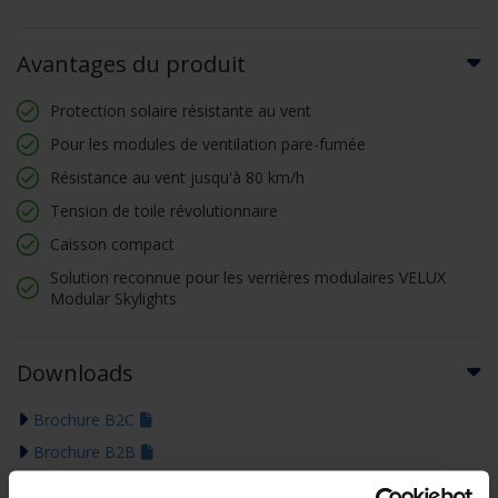
Avantages du produit
Protection solaire résistante au vent
Pour les modules de ventilation pare-fumée
Résistance au vent jusqu'à 80 km/h
Tension de toile révolutionnaire
Caisson compact
Solution reconnue pour les verrières modulaires VELUX
Modular Skylights
Downloads
Brochure B2C
Brochure B2B
Déclaration de performance