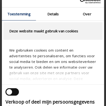
Cahier des charges
Dessins techniques
Toestemming
Details
Over
Fiche technique
Certificat de garantie
Deze website maakt gebruik van cookies
Notice de montage
Guide des Couleurs 2026
We gebruiken cookies om content en
advertenties te personaliseren, om functies voor
social media te bieden en om ons websiteverkeer
te analyseren. Ook delen we informatie over uw
gebruik van onze site met onze partners voor
social media, adverteren en analyse. Deze
partners kunnen deze gegevens combineren met
andere informatie die u aan ze heeft verstrekt of
die ze hebben verzameld op basis van uw gebruik
Verkoop of deel mijn persoonsgegevens
van hun services.