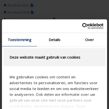
Brochure B2C
Brochure B2B
Déclaration de performance
Cahier des charges
Dessins techniques
Toestemming
Details
Over
Certificat de garantie
BIM
Notice de montage
Deze website maakt gebruik van cookies
Guide des Couleurs 2026
We gebruiken cookies om content en
advertenties te personaliseren, om functies voor
social media te bieden en om ons websiteverkeer
te analyseren. Ook delen we informatie over uw
gebruik van onze site met onze partners voor
social media, adverteren en analyse. Deze