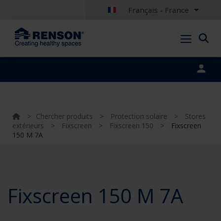
Français - France
Portal login
>
Chercher produits
>
Protection solaire
>
Stores
extérieurs
>
Fixscreen
>
Fixscreen 150
>
Fixscreen
150 M 7A
Fixscreen 150 M 7A